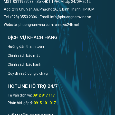
MST: 0311977038 - Sở KHĐT TPHCM cấp 24/09/2012
Add: 213 Chu Văn An, Phường 26, Q.Bình Thạnh, TPHCM
Tel: (028) 3553 2306 - Email: info@phuongnamvina.vn
Website: phuongnamvina.com, vnnews24h.net
DỊCH VỤ KHÁCH HÀNG
Hướng dẫn thanh toán
Chính sách bảo mật
Chính sách bảo hành
Quy định sử dụng dịch vụ
HOTLINE HỖ TRỢ 24/7
Tư vấn dịch vụ:
0912 817 117
Phản hồi, góp ý:
0915 101 017