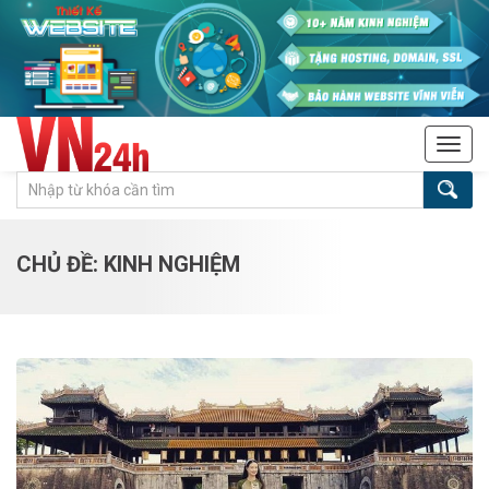
Tog
navi
CHỦ ĐỀ: KINH NGHIỆM