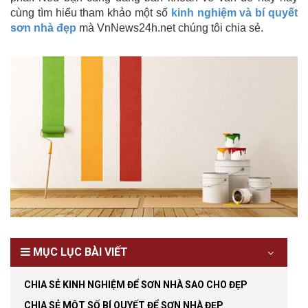
cùng tìm hiểu tham khảo một số
kinh nghiệm và bí quyết
sơn nhà đẹp
mà VnNews24h.net chúng tôi chia sẻ.
MỤC LỤC BÀI VIẾT
CHIA SẺ KINH NGHIỆM ĐỂ SƠN NHÀ SAO CHO ĐẸP
CHIA SẺ MỘT SỐ BÍ QUYẾT ĐỂ SƠN NHÀ ĐẸP