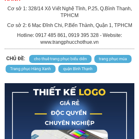
Cơ sở 1: 328/14 Xô Viết Nghệ Tĩnh, P.25, Q.Bình Thạnh,
TPHCM
Cơ sở 2: 6 Mạc Đĩnh Chi, P.Bến Thành, Quận 1, TPHCM
Hotline: 0917 485 861, 0919 395 328 -
Website:
www.trangphucchothue.vn
CHỦ ĐỀ:
cho thuê trang phục biểu diễn
trang phục múa
Trang phục Hàng Xanh
quận Bình Thạnh