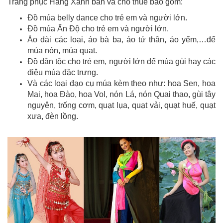
Trang phục Hàng Xanh bán và cho thuê bao gồm:
Đồ múa belly dance cho trẻ em và người lớn.
Đồ múa Ấn Độ cho trẻ em và người lớn.
Áo dài các loại, áo bà ba, áo tứ thân, áo yếm,…để
múa nón, múa quạt.
Đồ dân tộc cho trẻ em, người lớn để múa gùi hay các
điệu múa đặc trưng.
Và các loại đạo cụ múa kèm theo như: hoa Sen, hoa
Mai, hoa Đào, hoa Vol, nón Lá, nón Quai thao, gùi tây
nguyên, trống cơm, quạt lụa, quạt vải, quạt huế, quạt
xưa, đèn lồng.