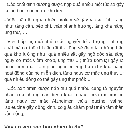
- Các chất dinh dưỡng được nạp quá nhiều một lúc sẽ gây
ra táo bón, nôn mửa, khó tiêu,….
- Việc hấp thu quá nhiều protein sẽ gây ra các tình trạng
như: tăng cân, béo phì, thận bị ảnh hưởng, tăng khả năng
ung thư,….
- Việc hấp thụ quá nhiều các nguyên tố vi lượng - những
chất mà cơ thể chỉ cần rất ít - cũng sẽ đem lại những hậu
quả khó lường như: quá nhiều sắt gây ngộ độc sắt, tăng
nguy cơ mắc viêm khớp, ung thư,…; thừa kẽm lại gây ra
buồn nôn, mất cảm giác ngon miệng; hạn chế khả năng
hoạt động của hệ miễn dịch, tăng nguy cơ mắc ung thư,…;
quá nhiều đồng có thể gây ung thư phổi;….
- Các axit amin được hấp thu quá nhiều cũng là nguyên
nhân của những căn bệnh khác nhau: thừa methionine
tăng nguy cơ mắc Alzheimer; thừa leucine, valine,
isoleucine gây động kinh, co giật, chậm phát triển tâm thần
vận động;….
Vậy ăn yến sào bao nhiêu là đủ?