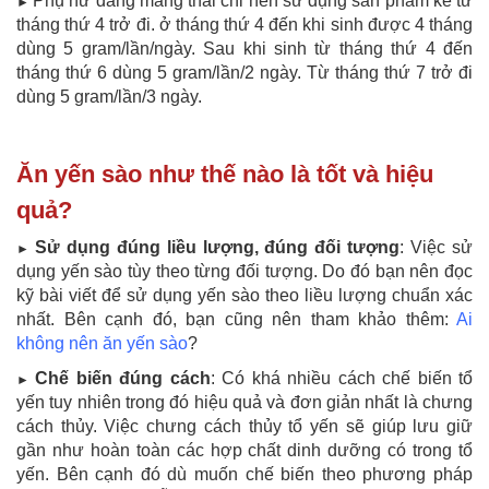
Phụ nữ đang mang thai chỉ nên sử dụng sản phẩm kể từ
►
tháng thứ 4 trở đi. ở tháng thứ 4 đến khi sinh được 4 tháng
dùng 5 gram/lần/ngày. Sau khi sinh từ tháng thứ 4 đến
tháng thứ 6 dùng 5 gram/lần/2 ngày. Từ tháng thứ 7 trở đi
dùng 5 gram/lần/3 ngày.
Ăn yến sào như thế nào là tốt và hiệu
quả?
Sử dụng đúng liều lượng, đúng đối tượng
: Việc sử
►
dụng yến sào tùy theo từng đối tượng. Do đó bạn nên đọc
kỹ bài viết để sử dụng yến sào theo liều lượng chuẩn xác
nhất. Bên cạnh đó, bạn cũng nên tham khảo thêm:
Ai
không nên ăn yến sào
?
Chế biến đúng cách
: Có khá nhiều cách chế biến tổ
►
yến tuy nhiên trong đó hiệu quả và đơn giản nhất là chưng
cách thủy. Việc chưng cách thủy tổ yến sẽ giúp lưu giữ
gần như hoàn toàn các hợp chất dinh dưỡng có trong tổ
yến. Bên cạnh đó dù muốn chế biến theo phương pháp