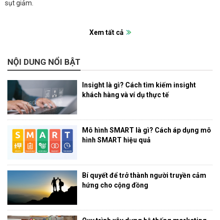
sụt giảm.
Xem tất cả
NỘI DUNG NỔI BẬT
Insight là gì? Cách tìm kiếm insight
khách hàng và ví dụ thực tế
Mô hình SMART là gì? Cách áp dụng mô
hình SMART hiệu quả
Bí quyết để trở thành người truyền cảm
hứng cho cộng đồng