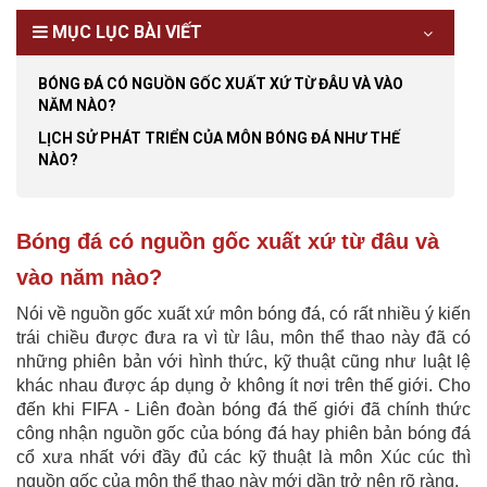
MỤC LỤC BÀI VIẾT
BÓNG ĐÁ CÓ NGUỒN GỐC XUẤT XỨ TỪ ĐÂU VÀ VÀO
NĂM NÀO?
LỊCH SỬ PHÁT TRIỂN CỦA MÔN BÓNG ĐÁ NHƯ THẾ
NÀO?
Bóng đá có nguồn gốc xuất xứ từ đâu và
vào năm nào?
Nói về nguồn gốc xuất xứ môn bóng đá, có rất nhiều ý kiến
trái chiều được đưa ra vì từ lâu, môn thể thao này đã có
những phiên bản với hình thức, kỹ thuật cũng như luật lệ
khác nhau được áp dụng ở không ít nơi trên thế giới. Cho
đến khi FIFA - Liên đoàn bóng đá thế giới đã chính thức
công nhận nguồn gốc của bóng đá hay phiên bản bóng đá
cổ xưa nhất với đầy đủ các kỹ thuật là môn Xúc cúc thì
nguồn gốc của môn thể thao này mới dần trở nên rõ ràng.