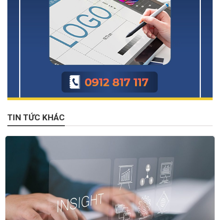
TIN TỨC KHÁC