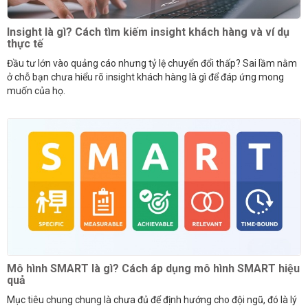
Insight là gì? Cách tìm kiếm insight khách hàng và ví dụ
thực tế
Đầu tư lớn vào quảng cáo nhưng tỷ lệ chuyển đổi thấp? Sai lầm nằm
ở chỗ bạn chưa hiểu rõ insight khách hàng là gì để đáp ứng mong
muốn của họ.
Mô hình SMART là gì? Cách áp dụng mô hình SMART hiệu
quả
Mục tiêu chung chung là chưa đủ để định hướng cho đội ngũ, đó là lý