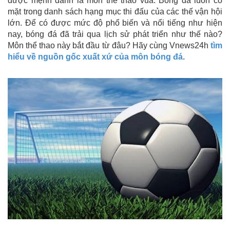
được mệnh danh là môn thể thao vua. Bóng đá luôn có
mặt trong danh sách hạng mục thi đấu của các thế vận hội
lớn. Để có được mức độ phổ biến và nổi tiếng như hiện
nay, bóng đá đã trải qua lịch sử phát triển như thế nào?
Môn thể thao này bắt đầu từ đâu? Hãy cùng Vnews24h
tìm
hiểu về nguồn gốc xuất xứ của môn bóng đá
.