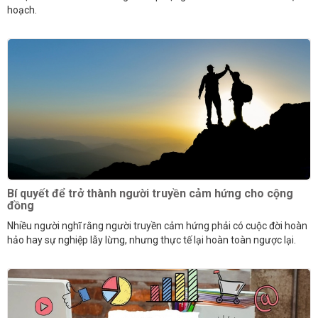
hoạch.
Bí quyết để trở thành người truyền cảm hứng cho cộng
đồng
Nhiều người nghĩ rằng người truyền cảm hứng phải có cuộc đời hoàn
hảo hay sự nghiệp lẫy lừng, nhưng thực tế lại hoàn toàn ngược lại.