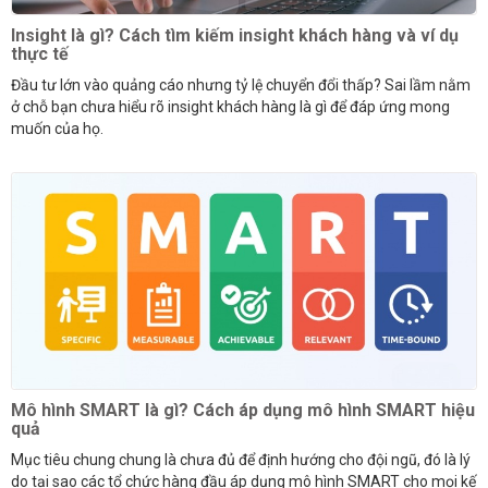
Insight là gì? Cách tìm kiếm insight khách hàng và ví dụ
thực tế
Đầu tư lớn vào quảng cáo nhưng tỷ lệ chuyển đổi thấp? Sai lầm nằm
ở chỗ bạn chưa hiểu rõ insight khách hàng là gì để đáp ứng mong
muốn của họ.
Mô hình SMART là gì? Cách áp dụng mô hình SMART hiệu
quả
Mục tiêu chung chung là chưa đủ để định hướng cho đội ngũ, đó là lý
do tại sao các tổ chức hàng đầu áp dụng mô hình SMART cho mọi kế