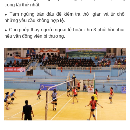
trọng tài thứ nhất.
Tạm ngừng trận đấu để kiểm tra thời gian và từ chối
►
những yêu cầu không hợp lệ.
Cho phép thay người ngoại lệ hoặc cho 3 phút hồi phục
►
nếu vận động viên bị thương.