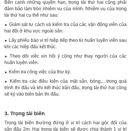
Bên cạnh những quyền hạn, trọng tài thứ hai cũng phải
đảm bảo làm tròn nhiệm vụ của mình. Nhiệm vụ của trọng
tài thứ hai cụ thể như sau:
Giám sát tư cách và kiểm tra của các vận động viên của
►
hai đội ở khu vực ngoài sân.
Lấy phiếu báo vị trí hiệp tiếp theo từ huấn luyện viên sau
►
khi các hiệp đấu kết thúc.
Theo dõi việc xin hội ý cũng như thay người của các
►
huấn luyện viên.
Kiểm tra công việc của thư ký.
►
Kiểm tra các điều kiện của mặt sân, bóng,…trong quá
►
trình thi đấu và khi kết thúc trận đấu, trọng tài thứ hai cũng
sẽ ký vào biên bản thi đấu.
3. Trọng tài biên
Trọng tài biên thường đứng ở vị trí cách hai góc đối của
sân đấu 2m. Hai trọng tài biên sẽ được chia thành 1 vị trí