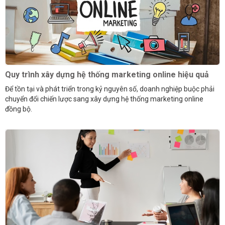
Quy trình xây dựng hệ thống marketing online hiệu quả
Để tồn tại và phát triển trong kỷ nguyên số, doanh nghiệp buộc phải
chuyển đổi chiến lược sang xây dựng hệ thống marketing online
đồng bộ.