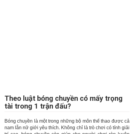
Theo luật bóng chuyền có mấy trọng
tài trong 1 trận đấu?
Bóng chuyền là một trong những bộ môn thể thao được cả
nam lẫn nữ giới yêu thích. Không chỉ là trò chơi có tính giải