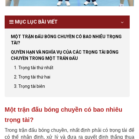
MỤC LỤC BÀI VIẾT
MỘT TRẬN ĐẤU BÓNG CHUYỀN CÓ BAO NHIÊU TRỌNG
TÀI?
QUYỀN HẠN VÀ NGHĨA VỤ CỦA CÁC TRỌNG TÀI BÓNG
CHUYỀN TRONG MỘT TRẤN ĐẤU
1. Trọng tài thứ nhất
2. Trọng tài thứ hai
3. Trọng tài biên
Một trận đấu bóng chuyền có bao nhiêu
trọng tài?
Trong trận đấu bóng chuyền, nhất định phải có trọng tài để
có thể nhận định, xử lý và đưa ra quyết định thắng thua