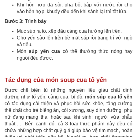
Khi hỗn hợp đã sôi, pha bột bắp với nước rồi cho
vào hỗn hợp, khuấy đều đến khi sánh lại thì tắt lửa.
Bước 3: Trình bày
Múc súp ra tô, xếp đầu càng cua hướng lên trên.
Cho yến sào lên trên bề mặt súp rồi trang trí với ngò
và tiêu.
Món
súp yến cua
có thể thưởng thức nóng hay
nguội đều được.
Tác dụng của món soup cua tổ yến
Được chế biến từ những nguyên liệu giàu chất dinh
dưỡng như tổ yến, càng cua, bí đỏ,
món súp cua tổ yến
có tác dụng cải thiện và phục hồi sức khỏe, tăng cường
thể chất cho trẻ biếng ăn, còi xương, suy dinh dưỡng; phụ
nữ đang mang thai hoặc sau khi sinh; người vừa phẫu
thuật;…. Bên cạnh đó, cả 3 loại thực phẩm này đều có
chứa những hợp chất quý giá giúp bảo vệ tim mạch, hoàn