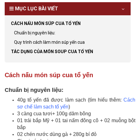
MỤC LỤC BÀI VIẾT
CÁCH NẤU MÓN SÚP CUA TỔ YẾN
Chuẩn bị nguyên liệu:
Quy trình cách làm món súp yến cua
TÁC DỤNG CỦA MÓN SOUP CUA TỔ YẾN
Cách nấu món súp cua tổ yến
Chuẩn bị nguyên liệu:
40g tổ yến đã được làm sạch (tìm hiểu thêm:
Cách
sơ chế làm sạch tổ yến
)
3 càng cua tươi+ 100g dăm bông
01 trái bắp Mỹ + 01 tai nấm đông cô + 02 muỗng bột
bắp
02 chén nước dùng gà + 280g bí đỏ