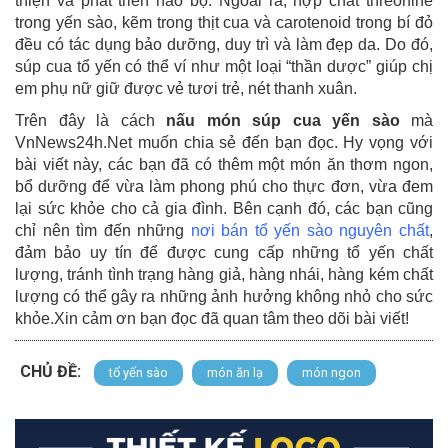
thiện và phát triển não bộ. Ngoài ra, hợp chất threonine
trong yến sào, kẽm trong thịt cua và carotenoid trong bí đỏ
đều có tác dụng bảo dưỡng, duy trì và làm đẹp da. Do đó,
súp cua tổ yến có thể ví như một loại “thần dược” giúp chị
em phụ nữ giữ được vẻ tươi trẻ, nét thanh xuân.
Trên đây là cách
nấu món súp cua yến sào
mà
VnNews24h.Net muốn chia sẻ đến bạn đọc. Hy vọng với
bài viết này, các bạn đã có thêm một món ăn thơm ngon,
bổ dưỡng để vừa làm phong phú cho thực đơn, vừa đem
lại sức khỏe cho cả gia đình. Bên cạnh đó, các bạn cũng
chỉ nên tìm đến những
nơi bán tổ yến sào nguyên chất
,
đảm bảo uy tín để được cung cấp những tổ yến chất
lượng, tránh tình trạng hàng giả, hàng nhái, hàng kém chất
lượng có thể gây ra những ảnh hưởng không nhỏ cho sức
khỏe.Xin cảm ơn bạn đọc đã quan tâm theo dõi bài viết!
CHỦ ĐỀ:
tổ yến sào
món ăn lạ
món ngon