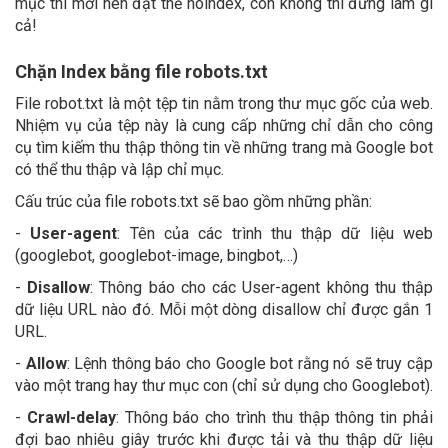
mục thì mới nên đặt thẻ noindex, còn không thì đừng làm gì
cả!
Chặn Index bằng file robots.txt
File robot.txt là một tệp tin nằm trong thư mục gốc của web.
Nhiệm vụ của tệp này là cung cấp những chỉ dẫn cho công
cụ tìm kiếm thu thập thông tin về những trang mà Google bot
có thể thu thập và lập chỉ mục.
Cấu trúc của file robots.txt sẽ bao gồm những phần:
-
User-agent
: Tên của các trình thu thập dữ liệu web
(googlebot, googlebot-image, bingbot,…)
-
Disallow
: Thông báo cho các User-agent không thu thập
dữ liệu URL nào đó. Mỗi một dòng disallow chỉ được gắn 1
URL.
-
Allow
: Lệnh thông báo cho Google bot rằng nó sẽ truy cập
vào một trang hay thư mục con (chỉ sử dụng cho Googlebot).
-
Crawl-delay
: Thông báo cho trình thu thập thông tin phải
đợi bao nhiêu giây trước khi được tải và thu thập dữ liệu