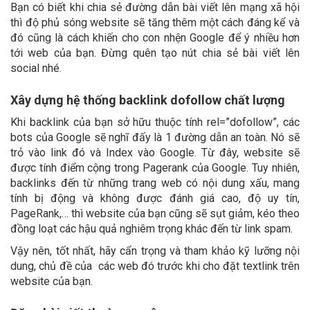
Bạn có biết khi chia sẻ đường dẫn bài viết lên mạng xã hội
thì độ phủ sóng website sẽ tăng thêm một cách đáng kể và
đó cũng là cách khiến cho con nhện Google để ý nhiều hơn
tới web của bạn. Đừng quên tạo nút chia sẻ bài viết lên
social nhé.
Xây dựng hệ thống backlink dofollow chất lượng
Khi backlink của bạn sở hữu thuộc tính rel=”dofollow”, các
bots của Google sẽ nghĩ đấy là 1 đường dẫn an toàn. Nó sẽ
trỏ vào link đó và Index vào Google. Từ đây, website sẽ
được tính điểm cộng trong Pagerank của Google. Tuy nhiên,
backlinks đến từ những trang web có nội dung xấu, mang
tính bị động và không được đánh giá cao, độ uy tín,
PageRank,… thì website của bạn cũng sẽ sụt giảm, kéo theo
đồng loạt các hậu quả nghiêm trọng khác đến từ link spam.
Vậy nên, tốt nhất, hãy cẩn trọng và tham khảo kỹ lưỡng nội
dung, chủ đề của các web đó trước khi cho đặt textlink trên
website của bạn.