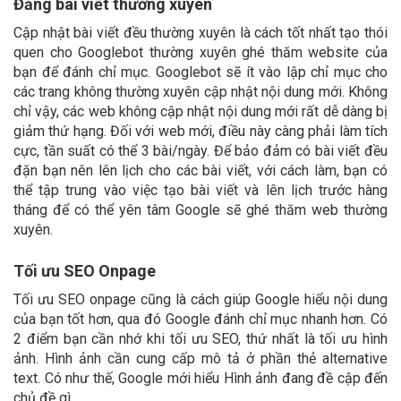
Đăng bài viết thường xuyên
Cập nhật bài viết đều thường xuyên là cách tốt nhất tạo thói
quen cho Googlebot thường xuyên ghé thăm website của
bạn để đánh chỉ mục. Googlebot sẽ ít vào lập chỉ mục cho
các trang không thường xuyên cập nhật nội dung mới. Không
chỉ vậy, các web không cập nhật nội dung mới rất dễ dàng bị
giảm thứ hạng. Đối với web mới, điều này càng phải làm tích
cực, tần suất có thể 3 bài/ngày. Để bảo đảm có bài viết đều
đặn bạn nên lên lịch cho các bài viết, với cách làm, bạn có
thể tập trung vào việc tạo bài viết và lên lịch trước hàng
tháng để có thể yên tâm Google sẽ ghé thăm web thường
xuyên.
Tối ưu SEO Onpage
Tối ưu SEO onpage cũng là cách giúp Google hiểu nội dung
của bạn tốt hơn, qua đó Google đánh chỉ mục nhanh hơn. Có
2 điểm bạn cần nhớ khi tối ưu SEO, thứ nhất là tối ưu hình
ảnh. Hình ảnh cần cung cấp mô tả ở phần thẻ alternative
text. Có như thế, Google mới hiểu Hình ảnh đang đề cập đến
chủ đề gì.