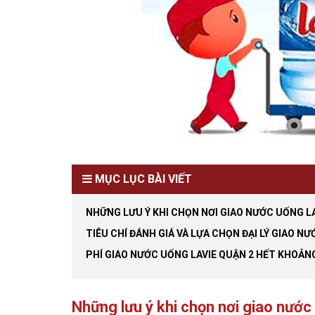
MỤC LỤC BÀI VIẾT
NHỮNG LƯU Ý KHI CHỌN NƠI GIAO NƯỚC UỐNG LA
TIÊU CHÍ ĐÁNH GIÁ VÀ LỰA CHỌN ĐẠI LÝ GIAO NƯ
PHÍ GIAO NƯỚC UỐNG LAVIE QUẬN 2 HẾT KHOẢNG
Những lưu ý khi chọn nơi giao nước