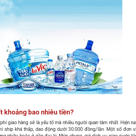
t khoảng bao nhiêu tiền?
 phí giao hàng sẽ là yếu tố mà nhiều người quan tâm nhất. Hiện na
í ship khá thấp, dao động dưới 30.000 đồng/lần. Một số đơn v
ng nhiều hoặc ở gần đại lý. Nhìn chung, giá dịch vụ giao nước tậ