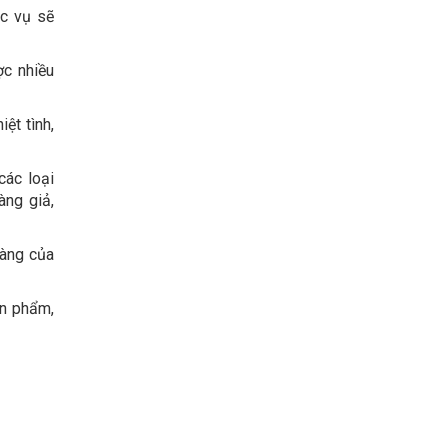
ục vụ sẽ
ợc nhiều
ệt tình,
các loại
àng giả,
hàng của
ản phẩm,