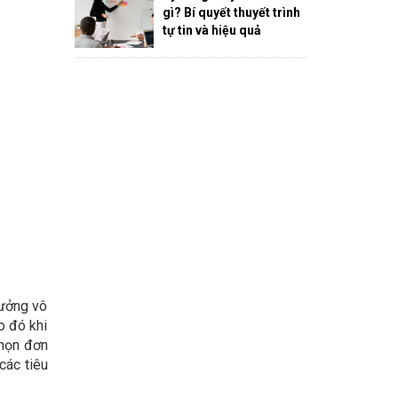
gì? Bí quyết thuyết trình
tự tin và hiệu quả
hưởng vô
o đó khi
chọn đơn
các tiêu