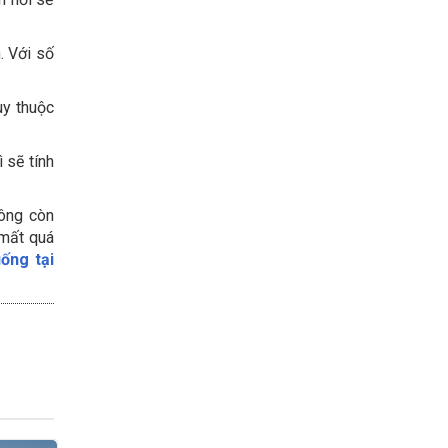
. Với số
ùy thuộc
 sẽ tính
hông còn
 mất quá
ống tại