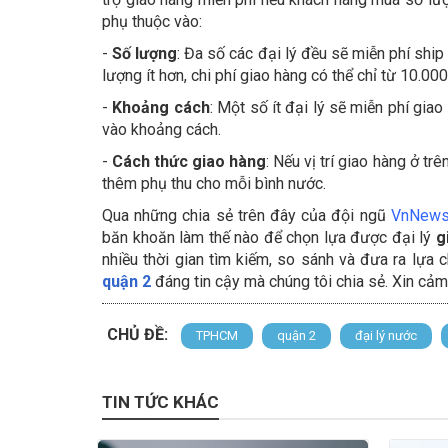
phụ thuộc vào:
-
Số lượng
: Đa số các đại lý đều sẽ miễn phí ship
lượng ít hơn, chi phí giao hàng có thể chỉ từ 10.0
-
Khoảng cách
: Một số ít đại lý sẽ miễn phí gia
vào khoảng cách.
-
Cách thức giao hàng
: Nếu vị trí giao hàng ở t
thêm phụ thu cho mỗi bình nước.
Qua những chia sẻ trên đây của đội ngũ
VnNews
băn khoăn làm thế nào để chọn lựa được đại lý
g
nhiều thời gian tìm kiếm, so sánh và đưa ra lựa
quận 2
đáng tin cậy mà chúng tôi chia sẻ. Xin cảm
CHỦ ĐỀ:
TPHCM
quận 2
đại lý nước
TIN TỨC KHÁC