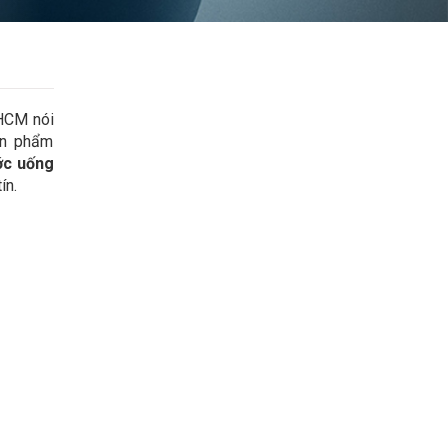
PHCM nói
ản phẩm
ớc uống
ín.