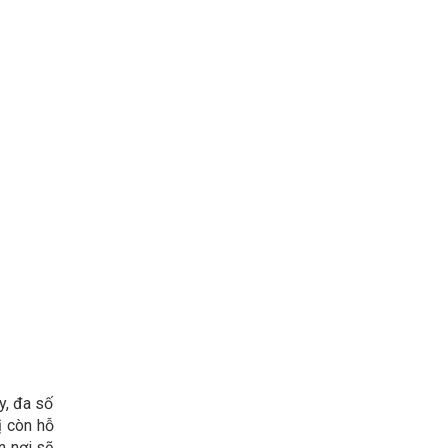
y, đa số
ị còn hỗ
n nơi sẽ