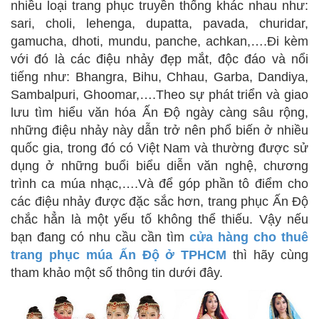
nhiều loại trang phục truyền thống khác nhau như:
sari, choli, lehenga, dupatta, pavada, churidar,
gamucha, dhoti, mundu, panche, achkan,….Đi kèm
với đó là các điệu nhảy đẹp mắt, độc đáo và nổi
tiếng như: Bhangra, Bihu, Chhau, Garba, Dandiya,
Sambalpuri, Ghoomar,….Theo sự phát triển và giao
lưu tìm hiểu văn hóa Ấn Độ ngày càng sâu rộng,
những điệu nhảy này dẫn trở nên phổ biến ở nhiều
quốc gia, trong đó có Việt Nam và thường được sử
dụng ở những buổi biểu diễn văn nghệ, chương
trình ca múa nhạc,….Và để góp phần tô điểm cho
các điệu nhảy được đặc sắc hơn, trang phục Ấn Độ
chắc hẳn là một yếu tố không thể thiếu. Vậy nếu
bạn đang có nhu cầu cần tìm
cửa hàng cho thuê
trang phục múa Ấn Độ ở TPHCM
thì hãy cùng
tham khảo một số thông tin dưới đây.