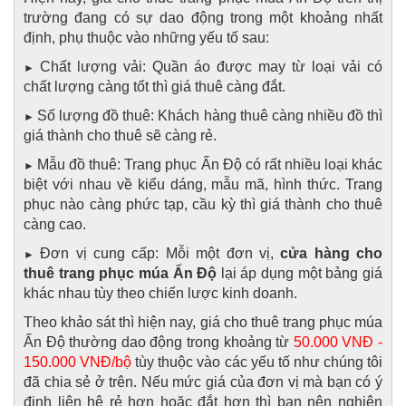
trường đang có sự dao động trong một khoảng nhất
định, phụ thuộc vào những yếu tố sau:
Chất lượng vải: Quần áo được may từ loại vải có
►
chất lượng càng tốt thì giá thuê càng đắt.
Số lượng đồ thuê: Khách hàng thuê càng nhiều đồ thì
►
giá thành cho thuê sẽ càng rẻ.
Mẫu đồ thuê: Trang phục Ấn Độ có rất nhiều loại khác
►
biệt với nhau về kiểu dáng, mẫu mã, hình thức. Trang
phục nào càng phức tạp, cầu kỳ thì giá thành cho thuê
càng cao.
Đơn vị cung cấp: Mỗi một đơn vị,
cửa hàng cho
►
thuê trang phục múa Ấn Độ
lại áp dụng một bảng giá
khác nhau tùy theo chiến lược kinh doanh.
Theo khảo sát thì hiện nay, giá cho thuê trang phục múa
Ấn Độ thường dao động trong khoảng từ
50.000 VNĐ -
150.000 VNĐ/bộ
tùy thuộc vào các yếu tố như chúng tôi
đã chia sẻ ở trên. Nếu mức giá của đơn vị mà bạn có ý
định liên hệ rẻ hơn hoặc đắt hơn thì bạn nên nghiên