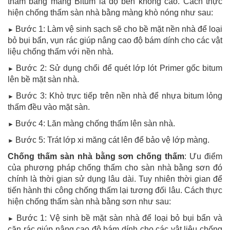
thấm bằng màng Bitum là độ bền không cao. Cách thực
hiện chống thấm sàn nhà bằng màng khò nóng như sau:
Bước 1: Làm vệ sinh sạch sẽ cho bề mặt nền nhà để loại
►
bỏ bụi bẩn, vụn rác giúp nâng cao độ bám dính cho các vật
liệu chống thấm với nền nhà.
Bước 2: Sử dụng chổi để quét lớp lót Primer gốc bitum
►
lên bề mặt sàn nhà.
Bước 3: Khò trực tiếp trên nền nhà để nhựa bitum lỏng
►
thấm đều vào mặt sàn.
Bước 4: Lăn màng chống thấm lên sàn nhà.
►
Bước 5: Trát lớp xi măng cát lên để bảo vệ lớp màng.
►
Chống thấm sàn nhà bằng sơn chống thấm
: Ưu điểm
của phương pháp chống thấm cho sàn nhà bằng sơn đó
chính là thời gian sử dụng lâu dài. Tuy nhiên thời gian để
tiến hành thi công chống thấm lại tương đối lâu. Cách thực
hiện chống thấm sàn nhà bằng sơn như sau:
Bước 1: Vệ sinh bề mặt sàn nhà để loại bỏ bụi bẩn và
►
cặn rác giúp nâng cao độ bám dính cho các vật liệu chống