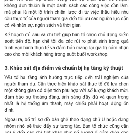
không đơn thuần là một danh sách các công việc cần làm,
mà phải là một lộ trình chiến lược đi từ việc thấu hiểu nhu
cầu thực tế của người tham gia đến tối ưu các nguồn lực sẵn
có về nhân sự, ngân sách và thời gian.
Kế hoạch đủ sâu và chi tiết giúp ban tổ chức chủ động kiểm
soát tiến độ, hạn chế tối đa các rủi ro phát sinh trong quá
trình vận hành thực tế và đảm bảo mang lại giá trị cảm nhận
cao cho mỗi khách hàng trong suốt buổi workshop.
3. Khảo sát địa điểm và chuẩn bị hạ tầng kỹ thuật
Yếu tố hạ tầng ảnh hưởng trực tiếp đến trải nghiệm của
người tham dự. Cần thực hiện khảo sát thực tế để lựa chọn
một không gian có diện tích phù hợp với số lượng khách mời,
đảm bảo sự thoáng đãng, ánh sáng đầy đủ và quan trọng
nhất là hệ thống âm thanh, máy chiếu phải hoạt động ổn
định.
Ngoài ra, bố trí sơ đồ bàn ghế theo dạng chữ U hoặc dạng
nhóm nhỏ sẽ thúc đẩy sự tương tác. Ban tổ chức cũng cần
lưu ý đến các chi tiết khác như số lượng ổ cắm điện cho