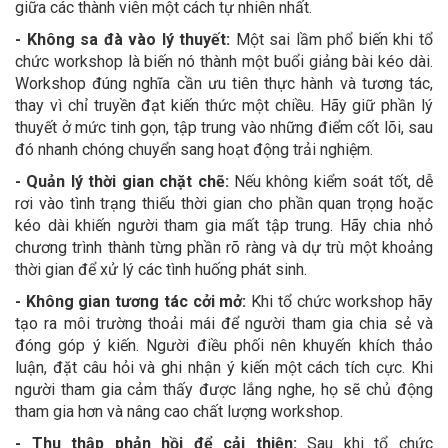
giữa các thành viên một cách tự nhiên nhất.
- Không sa đà vào lý thuyết:
Một sai lầm phổ biến khi tổ
chức workshop là biến nó thành một buổi giảng bài kéo dài.
Workshop đúng nghĩa cần ưu tiên thực hành và tương tác,
thay vì chỉ truyền đạt kiến thức một chiều. Hãy giữ phần lý
thuyết ở mức tinh gọn, tập trung vào những điểm cốt lõi, sau
đó nhanh chóng chuyển sang hoạt động trải nghiệm.
- Quản lý thời gian chặt chẽ:
Nếu không kiểm soát tốt, dễ
rơi vào tình trạng thiếu thời gian cho phần quan trọng hoặc
kéo dài khiến người tham gia mất tập trung. Hãy chia nhỏ
chương trình thành từng phần rõ ràng và dự trù một khoảng
thời gian để xử lý các tình huống phát sinh.
- Không gian tương tác cởi mở:
Khi tổ chức workshop hãy
tạo ra môi trường thoải mái để người tham gia chia sẻ và
đóng góp ý kiến. Người điều phối nên khuyến khích thảo
luận, đặt câu hỏi và ghi nhận ý kiến một cách tích cực. Khi
người tham gia cảm thấy được lắng nghe, họ sẽ chủ động
tham gia hơn và nâng cao chất lượng workshop.
- Thu thập phản hồi để cải thiện:
Sau khi tổ chức