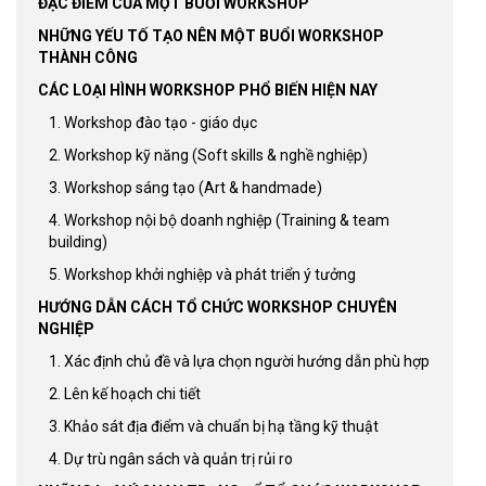
ĐẶC ĐIỂM CỦA MỘT BUỔI WORKSHOP
NHỮNG YẾU TỐ TẠO NÊN MỘT BUỔI WORKSHOP
THÀNH CÔNG
CÁC LOẠI HÌNH WORKSHOP PHỔ BIẾN HIỆN NAY
1. Workshop đào tạo - giáo dục
2. Workshop kỹ năng (Soft skills & nghề nghiệp)
3. Workshop sáng tạo (Art & handmade)
4. Workshop nội bộ doanh nghiệp (Training & team
building)
5. Workshop khởi nghiệp và phát triển ý tưởng
HƯỚNG DẪN CÁCH TỔ CHỨC WORKSHOP CHUYÊN
NGHIỆP
1. Xác định chủ đề và lựa chọn người hướng dẫn phù hợp
2. Lên kế hoạch chi tiết
3. Khảo sát địa điểm và chuẩn bị hạ tầng kỹ thuật
4. Dự trù ngân sách và quản trị rủi ro