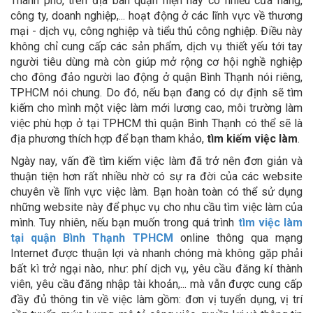
Thành phố, trên địa bàn quận hiện nay có nhiều cửa hàng,
công ty, doanh nghiệp,... hoạt động ở các lĩnh vực về thương
mại - dịch vụ, công nghiệp và tiểu thủ công nghiệp. Điều này
không chỉ cung cấp các sản phẩm, dịch vụ thiết yếu tới tay
người tiêu dùng mà còn giúp mở rộng cơ hội nghề nghiệp
cho đông đảo người lao động ở quận Bình Thạnh nói riêng,
TPHCM nói chung. Do đó, nếu bạn đang có dự định sẽ tìm
kiếm cho mình một việc làm mới lương cao, môi trường làm
việc phù hợp ở tại TPHCM thì quận Bình Thạnh có thể sẽ là
địa phương thích hợp để bạn tham khảo,
tìm kiếm việc làm
.
Ngày nay, vấn đề tìm kiếm việc làm đã trở nên đơn giản và
thuận tiện hơn rất nhiều nhờ có sự ra đời của các website
chuyên về lĩnh vực việc làm. Bạn hoàn toàn có thể sử dụng
những website này để phục vụ cho nhu cầu tìm việc làm của
mình. Tuy nhiên, nếu bạn muốn trong quá trình
tìm việc làm
tại quận Bình Thạnh TPHCM
online thông qua mạng
Internet được thuận lợi và nhanh chóng mà không gặp phải
bất kì trở ngại nào, như: phí dịch vụ, yêu cầu đăng kí thành
viên, yêu cầu đăng nhập tài khoản,... mà vẫn được cung cấp
đầy đủ thông tin về việc làm gồm: đơn vị tuyển dụng, vị trí