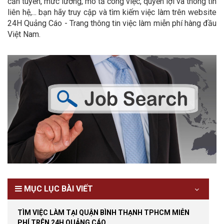
cần tuyển, mức lương, mô tả công việc, quyền lợi và thông tin
liên hệ,... bạn hãy truy cập và tìm kiếm việc làm trên website
24H Quảng Cáo - Trang thông tin việc làm miễn phí hàng đầu
Việt Nam.
MỤC LỤC BÀI VIẾT
TÌM VIỆC LÀM TẠI QUẬN BÌNH THẠNH TPHCM MIỄN
PHÍ TRÊN 24H QUẢNG CÁO