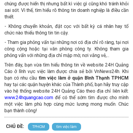
chúng được hiển thị nhưng bất kì việc gì cũng khó tránh khỏi
sai sót. Vì thế, tìm hiểu rõ thông tin doanh nghiệp là điều cần
thiết.
- Không chuyển khoản, đặt cọc với bất kỳ cá nhân hay tổ
chức nào thiếu thông tin tin cậy.
- Tham gia phỏng vấn tại những nơi có địa chỉ rõ ràng, tại nơi
công cộng hoặc tại văn phòng công ty. Không tham gia
phỏng vấn với những địa chỉ mập mờ, nơi vắng vẻ,...
Trên đây, bạn vừa tìm hiểu thông tin về website 24H Quảng
Cáo ở lĩnh vực việc làm được chia sẻ bởi VnNews24h. Khi
bạn có nhu cầu
tìm việc làm ở quận Bình Thạnh TPHCM
hay tại các quận huyện khác của Thành phố, bạn hãy truy cập
vào hệ thống website 24H Quảng Cáo theo địa chỉ liên kết:
www.24hquangcao.com
để có thể sớm tìm được cho mình
một việc làm phù hợp cùng mức lương mong muốn. Chúc
bạn thành công!
CHỦ ĐỀ:
TPHCM
tìm việc làm