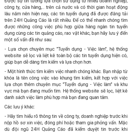
Được sự tin tưởng lựa chọn sử dụng từ nhiều doanh nghiệp,
công ty, cửa hàng,... trên cả nước và có thời gian hoạt động
lâu năm nên hiện nay, các tin tuyển dụng đã được đăng tải
trên 24H Quảng Cáo là rất nhiều. Để có thể nhanh chóng tìm
được những công việc phù hợp giữa hàng ngàn tin tuyển
dụng cùng các tin quảng cáo, rao vặt khác, bạn hãy lưu ý đến
một số vấn đề như sau:
- Lựa chọn chuyên mục "Tuyển dụng - Việc làm", hệ thống
website sẽ lọc và liệt kê toàn bộ các tin tuyển dụng hiện có,
giúp bạn dễ dàng tìm kiếm và lựa chọn hơn.
- Một hình thức tìm kiếm việc nhanh chóng khác. Bạn nhập từ
khóa là tên công việc vào khung tìm kiếm, kết hợp với việc
lựa chọn thêm chuyên mục "Tuyển dụng - Việc làm" và khu
vực mà bạn đang muốn tìm. Hệ thống website sẽ lọc, liệt kê
danh sách việc làm phù hợp mà bạn đang quan tâm.
Các lưu ý khác:
- Hãy tìm hiểu rõ thông tin về công ty, doanh nghiệp trước khi
nộp hồ sơ xin việc, đóng phí hoặc tham gia phỏng vấn. Mặc
dù đội ngũ 24H Quảng Cáo đã kiểm duyệt tin trước khi