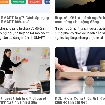
 SMART là gì? Cách áp dụng
Bí quyết để trở thành người 
h SMART hiệu quả
cảm hứng cho cộng đồng
 chung chung là chưa đủ để định
Nhiều người nghĩ rằng người truy
 đội ngũ, đó là lý do tại sao các tổ
hứng phải có cuộc đời hoàn hảo h
g đầu áp dụng mô hình SMART
nghiệp lẫy lừng, nhưng thực tế lại
kế hoạch.
ngược lại.
thuyết trình là gì? Bí quyết
DOL là gì? Công thức tính đ
rình tự tin và hiệu quả
kinh doanh chi tiết