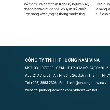
Để tồn tại và phát triển trong kỷ nguyên số,
Sở hữu kỹ
doanh nghiệp buộc phải chuyển đổi chiến
là năng k
lược sang xây dựng hệ thống marketing
quả của m
online đồng bộ.
ngừng ng
CÔNG TY TNHH PHƯƠNG NAM VINA
MST: 0311977038 - Sở KHĐT TPHCM cấp 24/09/2012
Add: 213 Chu Văn An, Phường 26, Q.Bình Thạnh, TPH
Tel: (028) 3553 2306 - Email: info@phuongnamvina.vn
Website: phuongnamvina.com, vnnews24h.net