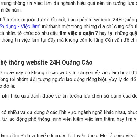
là trang thông tin việc làm đa nghành hiệu quả nên tin tưởng lựa
nhiều năm.
ể hỗ trợ mọi người được tốt nhất, ban quản trị website 24H Quản
ển dụng - Việc làm
" trở thành một trong những địa chỉ cung cấp t
 cá nhân, tổ chức có nhu cầu
tìm việc ở quận 7
hay tại những qu
thông tin việc làm tại đây mà không cần lo lắng đến vấn đề chi
n hệ thống website 24H Quảng Cáo
ệ, ngày nay có không ít các website chuyên về việc làm hoạt đ
ng tới nhóm đối tượng người lao động riêng biệt. Vậy lý do để
 đó là:
ễn phí, hiệu quả dành được sự tin tưởng lựa chọn sử dụng của 
có nhiều và đa dạng ở các lĩnh vực, ngành nghề khác nhau, phụ
, từ lao động phổ thông, sinh viên kiếm việc làm thêm, hay tìm v
àm gồm: Đơn vị tuyển dụng; Vị trí tuyển dụng; Mô tả công việc;