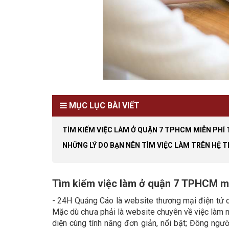
MỤC LỤC BÀI VIẾT
TÌM KIẾM VIỆC LÀM Ở QUẬN 7 TPHCM MIỄN PHÍ
NHỮNG LÝ DO BẠN NÊN TÌM VIỆC LÀM TRÊN HỆ 
Tìm kiếm việc làm ở quận 7 TPHCM m
- 24H Quảng Cáo là website thương mại điện tử ch
Mặc dù chưa phải là website chuyên về việc làm n
diện cùng tính năng đơn giản, nổi bật; Đông ngư