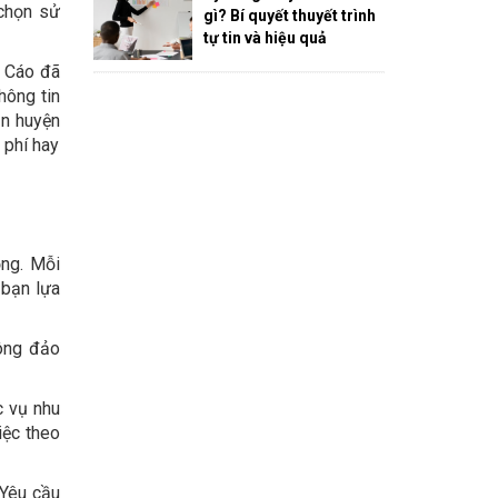
 chọn sử
gì? Bí quyết thuyết trình
tự tin và hiệu quả
g Cáo đã
hông tin
ận huyện
 phí hay
ộng. Mỗi
 bạn lựa
đông đảo
c vụ nhu
iệc theo
 Yêu cầu