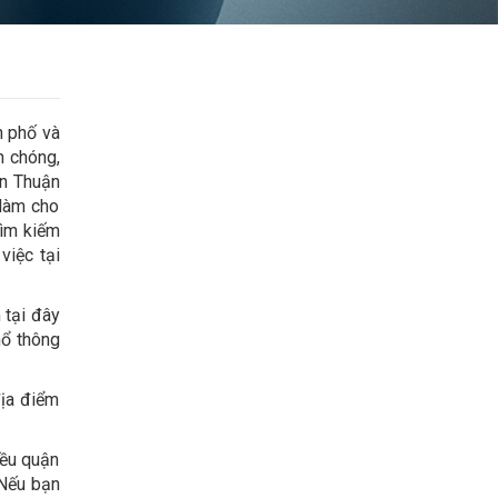
h phố và
h chóng,
ân Thuận
 làm cho
tìm kiếm
việc tại
 tại đây
hổ thông
địa điểm
iều quận
 Nếu bạn