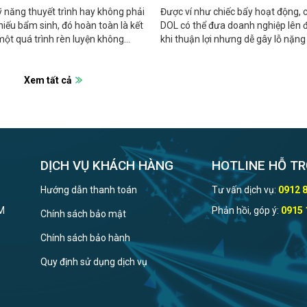
 năng thuyết trình hay không phải
Được ví như chiếc bẩy hoạt động, c
hiếu bẩm sinh, đó hoàn toàn là kết
DOL có thể đưa doanh nghiệp lên 
ột quá trình rèn luyện không
khi thuận lợi nhưng dễ gây lỗ nặng
hỉ.
doanh thu sụt giảm.
Xem tất cả
DỊCH VỤ KHÁCH HÀNG
HOTLINE HỖ TR
Hướng dẫn thanh toán
Tư vấn dịch vụ:
0912 
CM
Phản hồi, góp ý:
0915 
Chính sách bảo mật
Chính sách bảo hành
Quy định sử dụng dịch vụ