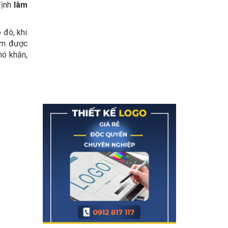
định
làm
 đó, khi
ìm được
hó khăn,