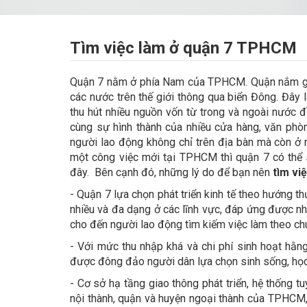
Tìm việc làm ở quận 7 TPHCM
Quận 7 nằm ở phía Nam của TPHCM. Quận nắm giữ v
các nước trên thế giới thông qua biển Đông. Đây 
thu hút nhiều nguồn vốn từ trong và ngoài nước đ
cùng sự hình thành của nhiều cửa hàng, văn phòng
người lao động không chỉ trên địa bàn mà còn ở n
một công việc mới tại TPHCM thì quận 7 có thể 
đây. Bên cạnh đó, những lý do để bạn nên
tìm vi
- Quận 7 lựa chọn phát triển kinh tế theo hướng t
nhiều và đa dạng ở các lĩnh vực, đáp ứng được nh
cho đến người lao động tìm kiếm việc làm theo chuy
- Với mức thu nhập khá và chi phí sinh hoạt hằn
được đông đảo người dân lựa chọn sinh sống, học t
- Cơ sở hạ tầng giao thông phát triển, hệ thống t
nội thành, quận và huyện ngoại thành của TPHCM, 