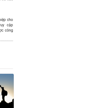
hiệp cho
ruy cập
ợc công