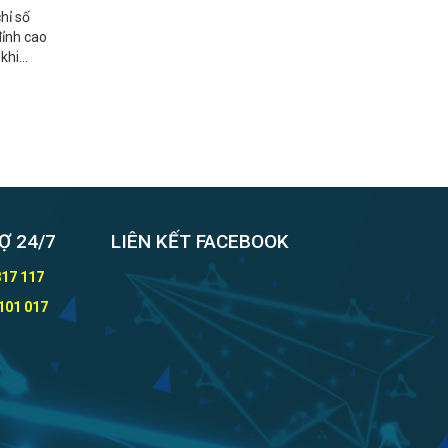
hỉ số
đỉnh cao
 khi
Ợ 24/7
LIÊN KẾT FACEBOOK
817 117
101 017