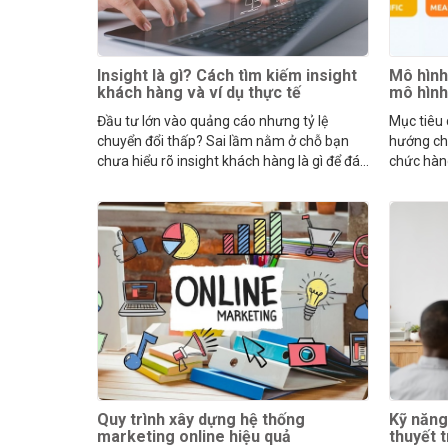
Insight là gì? Cách tìm kiếm insight
Mô hình
khách hàng và ví dụ thực tế
mô hìn
Đầu tư lớn vào quảng cáo nhưng tỷ lệ
Mục tiêu
chuyển đổi thấp? Sai lầm nằm ở chỗ bạn
hướng cho
chưa hiểu rõ insight khách hàng là gì để đáp
chức hàn
ứng mong muốn của họ.
cho mọi 
Quy trình xây dựng hệ thống
Kỹ năng 
marketing online hiệu quả
thuyết t