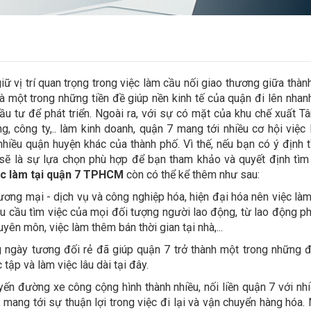
ị trí quan trọng trong việc làm cầu nối giao thương giữa thàn
là một trong những tiền đề giúp nền kinh tế của quận đi lên nhan
ầu tư để phát triển. Ngoài ra, với sự có mặt của khu chế xuất T
, công ty,.. làm kinh doanh, quận 7 mang tới nhiều cơ hội việc
hiều quận huyện khác của thành phố. Vì thế, nếu bạn có ý định 
sẽ là sự lựa chọn phù hợp để bạn tham khảo và quyết định tìm 
ệc làm tại quận 7 TPHCM
còn có thể kể thêm như sau:
hương mại - dịch vụ và công nghiệp hóa, hiện đại hóa nên việc làm
u cầu tìm việc của mọi đối tượng người lao động, từ lao động p
ên môn, việc làm thêm bán thời gian tại nhà,...
g ngày tương đối rẻ đã giúp quận 7 trở thành một trong những 
ập và làm việc lâu dài tại đây.
uyến đường xe công cộng hình thành nhiều, nối liền quận 7 với nh
mang tới sự thuận lợi trong việc đi lại và vận chuyển hàng hóa.