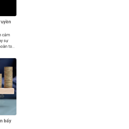
truyền
ền cảm
ay sự
 hoàn toàn
òn bẩy