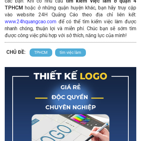
các bạn. Khi có nhu cầu
tìm kiếm việc làm ở quận 4
TPHCM
hoặc ở những quận huyện khác, bạn hãy truy cập
vào website 24H Quảng Cáo theo địa chỉ liên kết:
www.24hquangcao.com
để có thể tìm kiếm việc làm được
nhanh chóng, thuận lợi và miễn phí. Chúc bạn sẽ sớm tìm
được công việc phù hợp với sở thích, năng lực của mình!
CHỦ ĐỀ:
TPHCM
tìm việc làm