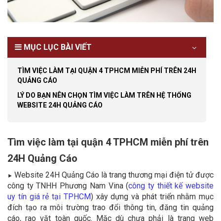
MỤC LỤC BÀI VIẾT
TÌM VIỆC LÀM TẠI QUẬN 4 TPHCM MIỄN PHÍ TRÊN 24H
QUẢNG CÁO
LÝ DO BẠN NÊN CHỌN TÌM VIỆC LÀM TRÊN HỆ THỐNG
WEBSITE 24H QUẢNG CÁO
Tìm việc làm tại quận 4 TPHCM miễn phí trên
24H Quảng Cáo
Website 24H Quảng Cáo là trang thương mại điện tử được
►
công ty TNHH Phương Nam Vina (
công ty thiết kế website
uy tín giá rẻ tại TPHCM
) xây dựng và phát triển nhằm mục
đích tạo ra môi trường trao đổi thông tin, đăng tin quảng
cáo, rao vặt toàn quốc. Mặc dù chưa phải là trang web