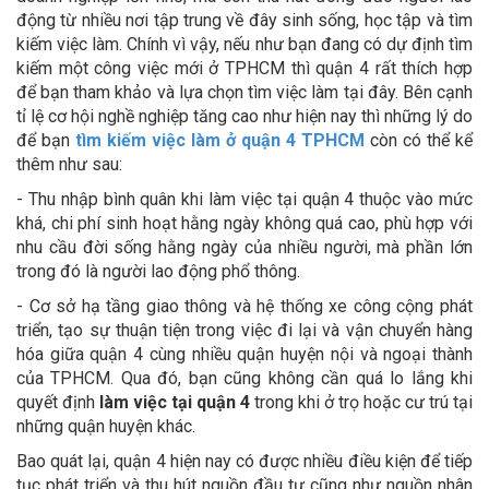
động từ nhiều nơi tập trung về đây sinh sống, học tập và tìm
kiếm việc làm. Chính vì vậy, nếu như bạn đang có dự định tìm
kiếm một công việc mới ở TPHCM thì quận 4 rất thích hợp
để bạn tham khảo và lựa chọn tìm việc làm tại đây. Bên cạnh
tỉ lệ cơ hội nghề nghiệp tăng cao như hiện nay thì những lý do
để bạn
tìm kiếm việc làm ở quận 4 TPHCM
còn có thể kể
thêm như sau:
- Thu nhập bình quân khi làm việc tại quận 4 thuộc vào mức
khá, chi phí sinh hoạt hằng ngày không quá cao, phù hợp với
nhu cầu đời sống hằng ngày của nhiều người, mà phần lớn
trong đó là người lao động phổ thông.
- Cơ sở hạ tầng giao thông và hệ thống xe công cộng phát
triển, tạo sự thuận tiện trong việc đi lại và vận chuyển hàng
hóa giữa quận 4 cùng nhiều quận huyện nội và ngoại thành
của TPHCM. Qua đó, bạn cũng không cần quá lo lắng khi
quyết định
làm việc tại quận 4
trong khi ở trọ hoặc cư trú tại
những quận huyện khác.
Bao quát lại, quận 4 hiện nay có được nhiều điều kiện để tiếp
tục phát triển và thu hút nguồn đầu tư cũng như nguồn nhân