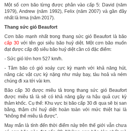
Một số cơn bão từng được phân vào cấp 5: David (năm
1979), Andrew (năm 1992), Felix (năm 2007) và gần đây
nhất là Irma (năm 2017).
Thang sức gió Beaufort
Cơn bão mạnh nhất trong thang sức gió Beaufort là bão
cấp 30
với tên gọi siêu bão huỷ diệt. Một cơn bão muốn
đạt được cấp độ siêu bão huỷ diệt cần có đặc điểm:
- Sức gió lớn hơn 527 km/h.
- Tâm bão có gió xoáy cực kỳ mạnh với khả năng hút,
nâng các vật cực kỳ nặng như máy bay, tàu hoả và ném
chúng đi xa tới vài km.
Bão cấp 30 được miêu tả trong thang sức gió Beaufort
được miêu tả là sẽ có khả năng gây ra hậu quả cực kỳ
thảm khốc. Cụ thể: Khu vực bị bão cấp 30 đi qua sẽ bị san
bằng, thậm chí huỷ diệt hoàn toàn với mức thiệt hại là
“không thể miêu tả được”.
May mắn là tính đến thời điểm này trên thế giới vẫn chưa