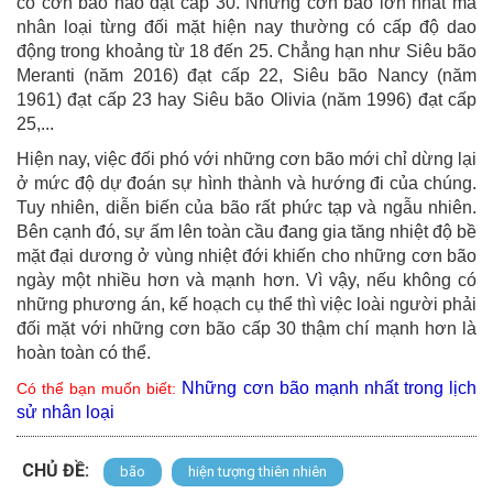
có cơn bão nào đạt cấp 30. Những cơn bão lớn nhất mà
nhân loại từng đối mặt hiện nay thường có cấp độ dao
động trong khoảng từ 18 đến 25. Chẳng hạn như Siêu bão
Meranti (năm 2016) đạt cấp 22, Siêu bão Nancy (năm
1961) đạt cấp 23 hay Siêu bão Olivia (năm 1996) đạt cấp
25,...
Hiện nay, việc đối phó với những cơn bão mới chỉ dừng lại
ở mức độ dự đoán sự hình thành và hướng đi của chúng.
Tuy nhiên, diễn biến của bão rất phức tạp và ngẫu nhiên.
Bên cạnh đó, sự ấm lên toàn cầu đang gia tăng nhiệt độ bề
mặt đại dương ở vùng nhiệt đới khiến cho những cơn bão
ngày một nhiều hơn và mạnh hơn. Vì vậy, nếu không có
những phương án, kế hoạch cụ thể thì việc loài người phải
đối mặt với những cơn bão cấp 30 thậm chí mạnh hơn là
hoàn toàn có thể.
Những cơn bão mạnh nhất trong lịch
Có thể bạn muốn biết:
sử nhân loại
CHỦ ĐỀ:
bão
hiện tượng thiên nhiên