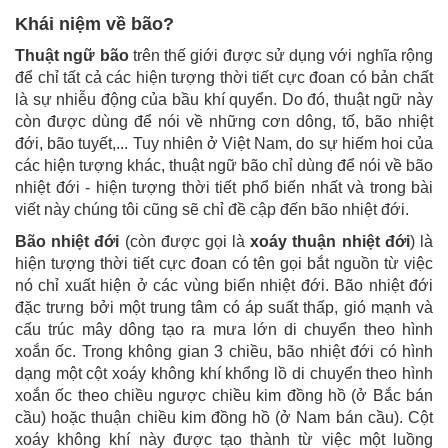
Khái niệm về bão?
Thuật ngữ bão
trên thế giới được sử dụng với nghĩa rộng
để chỉ tất cả các hiện tượng thời tiết cực đoan có bản chất
là sự nhiễu động của bầu khí quyển. Do đó, thuật ngữ này
còn được dùng để nói về những cơn dông, tố, bão nhiệt
đới, bão tuyết,... Tuy nhiên ở Việt Nam, do sự hiếm hoi của
các hiện tượng khác, thuật ngữ bão chỉ dùng để nói về bão
nhiệt đới - hiện tượng thời tiết phổ biến nhất và trong bài
viết này chúng tôi cũng sẽ chỉ đề cập đến bão nhiệt đới.
Bão nhiệt đới
(còn được gọi là
xoáy thuận nhiệt đới
) là
hiện tượng thời tiết cực đoan có tên gọi bắt nguồn từ việc
nó chỉ xuất hiện ở các vùng biển nhiệt đới. Bão nhiệt đới
đặc trưng bởi một trung tâm có áp suất thấp, gió mạnh và
cấu trúc mây dông tạo ra mưa lớn di chuyển theo hình
xoắn ốc. Trong không gian 3 chiều, bão nhiệt đới có hình
dạng một cột xoáy không khí khổng lồ di chuyển theo hình
xoắn ốc theo chiều ngược chiều kim đồng hồ (ở Bắc bán
cầu) hoặc thuận chiều kim đồng hồ (ở Nam bán cầu). Cột
xoáy không khí này được tạo thành từ việc một luồng