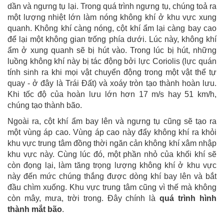
dần và ngưng tụ lại. Trong quá trình ngưng tụ, chúng toả ra
một lượng nhiệt lớn làm nóng không khí ở khu vực xung
quanh. Không khí càng nóng, cột khí ẩm lại càng bay cao
để lại một không gian trống phía dưới. Lúc này, không khí
ẩm ở xung quanh sẽ bị hút vào. Trong lúc bị hút, những
luồng không khí này bị tác động bởi lực Coriolis (lực quán
tính sinh ra khi mọi vật chuyển động trong một vật thể tự
quay - ở đây là Trái Đất) và xoáy tròn tạo thành hoàn lưu.
Khi tốc độ của hoàn lưu lớn hơn 17 m/s hay 51 km/h,
chúng tạo thành bão.
Ngoài ra, cột khí ẩm bay lên và ngưng tụ cũng sẽ tạo ra
một vùng áp cao. Vùng áp cao này đẩy không khí ra khỏi
khu vực trung tâm đồng thời ngăn cản không khí xâm nhập
khu vực này. Cùng lúc đó, một phần nhỏ của khối khí sẽ
còn đọng lại, làm tăng trọng lượng không khí ở khu vực
này đến mức chúng thắng được dòng khí bay lên và bắt
đầu chìm xuống. Khu vực trung tâm cũng vì thế mà không
còn mây, mưa, trời trong. Đây chính là
quá trình hình
thành mắt bão
.