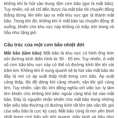
không khí bị hút vào trung tâm cơn bão (gọi là mắt bão).
Tuy nhiên, nó sẽ chỉ đến được rìa mắt bão rồi chuyển động
thẳng đứng lên trên tạo ra một khu vực gọi là thành mắt
bão. Trong khi đó, không khí ở mắt bão lại chuyển động đi
xuống, khiến cho khu vực này không có mây, trời trong và
hầu như lặng gió.
Cấu trúc của một cơn bão nhiệt đới
Mắt bão (tâm bão)
: Mắt bão là khu vực có hình ống tròn
với đường kính điển hình từ 30 - 65 km. Tuy nhiên, ở một
số cơn bão khu vực này có thể có đường kính lên tới vài
trăm km. Không khí ở xung quanh sẽ bị hút vào mắt bão do
đây là nơi có áp suất thấp nhất trong cơn bão. Áp suất
càng thấp, tốc độ dòng khí càng nhanh, vận tốc gió càng
lớn. Tuy nhiên, vận tốc lớn đồng nghĩa với việc lực ly tâm
lớn khiến cho không khí bên ngoài càng khó lọt vào mắt
bão. Đây là nguyên nhân khiến cho mắt bão trong những
trận siêu bão thường có đường kính rất lớn (do vận tốc gió
của siêu bão là cực kỳ cao). Mắt bão cũng là nơi yên bình
nhất trong cơn bão với trời quang, mây tạnh và hầu như