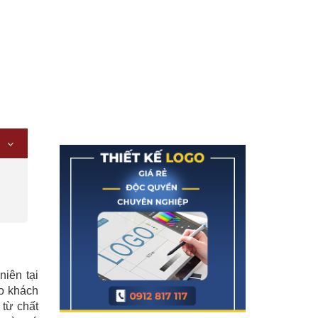
iên tại
o khách
 từ chất