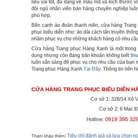
liệu vải tốt, đa dạng về mẫu mã và kích thước 
đội ngũ nhân viên bán hàng chuyên nghiệp luô
phù hợp.
Bên cạnh áo đoàn thanh niên, cửa hàng Trang 
phục biểu diễn như: áo dài cách tân truyền thống,
nhằm phục vụ cho những khách hàng có nhu cầ
Cửa hàng Trang phục Hàng Xanh là một trong 
dụng nhưng còn đang băn khoăn không biết
thu
luôn sẵn sàng để phục vụ cho nhu cầu của bạn 
Trang phục Hàng Xanh
Tại Đây
. Thông tin liên 
CỬA HÀNG TRANG PHỤC BIỂU DIỄN H
Cơ sở 1: 328/14 Xô 
Cơ sở 2: 6 Mạc Đ
0919 395 32
Hotline:
:
Tiêu chí đánh giá và lựa chọn n
Tham khảo thêm