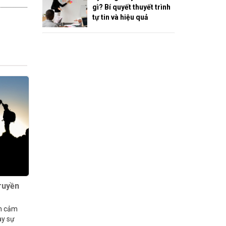
gì? Bí quyết thuyết trình
tự tin và hiệu quả
truyền
ền cảm
ay sự