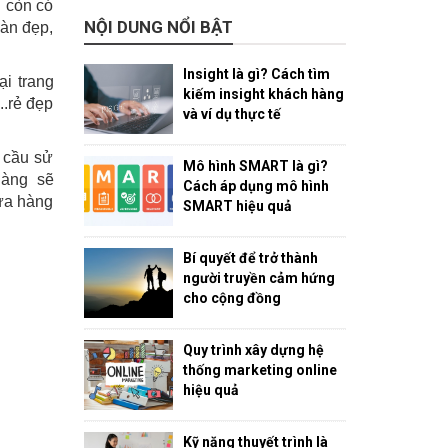
h còn có
NỘI DUNG NỔI BẬT
àn đẹp,
Insight là gì? Cách tìm
i trang
kiếm insight khách hàng
..rẻ đẹp
và ví dụ thực tế
 cầu sử
Mô hình SMART là gì?
hàng sẽ
Cách áp dụng mô hình
cửa hàng
SMART hiệu quả
Bí quyết để trở thành
người truyền cảm hứng
cho cộng đồng
Quy trình xây dựng hệ
thống marketing online
hiệu quả
Kỹ năng thuyết trình là