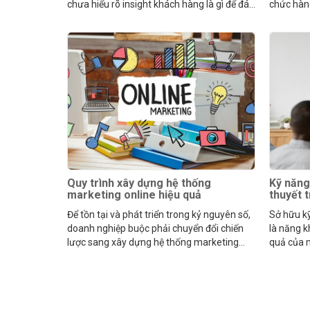
chưa hiểu rõ insight khách hàng là gì để đáp
chức hàn
ứng mong muốn của họ.
cho mọi 
Quy trình xây dựng hệ thống
Kỹ năng 
marketing online hiệu quả
thuyết t
Để tồn tại và phát triển trong kỷ nguyên số,
Sở hữu kỹ
doanh nghiệp buộc phải chuyển đổi chiến
là năng k
lược sang xây dựng hệ thống marketing
quả của m
online đồng bộ.
ngừng ng