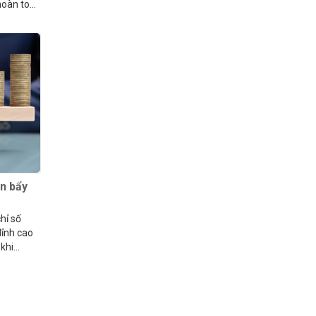
 hoàn toàn
òn bẩy
hỉ số
đỉnh cao
 khi