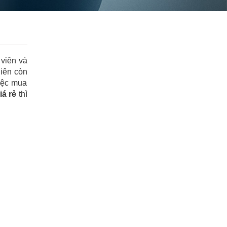
 viên và
niên còn
việc mua
iá rẻ
thì