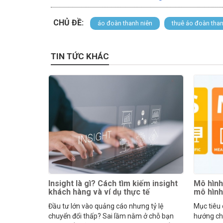
CHỦ ĐỀ:
áo đoàn thanh niên
thuê áo đoàn than
TIN TỨC KHÁC
Insight là gì? Cách tìm kiếm insight
Mô hình
khách hàng và ví dụ thực tế
mô hìn
Đầu tư lớn vào quảng cáo nhưng tỷ lệ
Mục tiêu
chuyển đổi thấp? Sai lầm nằm ở chỗ bạn
hướng cho