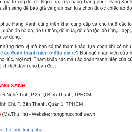
với giá tương đối rẻ. Ngoài ra, cửa hàng Trang phục Hàng Xan
n sẵn sàng để báo giá và giúp bạn lựa chọn được chiếc áo đo
phục Hàng Xanh cũng triển khai cung cấp và cho thuê các loạ
 quần áo bà ba, áo tứ thân, đồ múa, đồ dân tộc, đồ lính,... đẹp,.
u sử dụng.
những đơn vị mà bạn có thể tham khảo, lựa chọn khi có nhu
ê áo đoàn thanh niên ở đâu giá rẻ
? Đội ngũ nhân viên cửa 
mọi lúc, mọi nơi. Tham khảo các mẫu áo đoàn thanh niên của 
hệ chi tiết dành cho bạn đọc:
ÀNG XANH
Viết Nghệ Tĩnh, P.25, Q.Bình Thạnh, TPHCM
ĩnh Chi, P. Bến Thành, Quận 1, TPHCM
8
(Ms.Thu Hà) -
Website: trangphucchothue.vn
ơi cho thuê trang phục