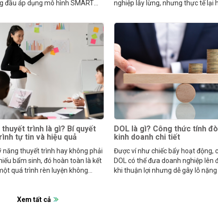
g đầu áp dụng mô hình SMART
nghiệp lẫy lừng, nhưng thực tế lại
kế hoạch.
ngược lại.
thuyết trình là gì? Bí quyết
DOL là gì? Công thức tính đ
rình tự tin và hiệu quả
kinh doanh chi tiết
 năng thuyết trình hay không phải
Được ví như chiếc bẩy hoạt động, c
hiếu bẩm sinh, đó hoàn toàn là kết
DOL có thể đưa doanh nghiệp lên 
ột quá trình rèn luyện không
khi thuận lợi nhưng dễ gây lỗ nặng
hỉ.
doanh thu sụt giảm.
Xem tất cả