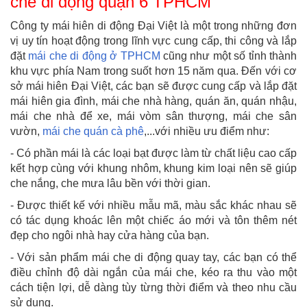
che di động quận 6 TPHCM
Công ty mái hiên di động Đại Việt là một trong những đơn
vị uy tín hoạt động trong lĩnh vực cung cấp, thi công và lắp
đặt
mái che di động ở TPHCM
cũng như một số tỉnh thành
khu vực phía Nam trong suốt hơn 15 năm qua. Đến với cơ
sở mái hiên Đại Việt, các bạn sẽ được cung cấp và lắp đặt
mái hiên gia đình, mái che nhà hàng, quán ăn, quán nhậu,
mái che nhà để xe, mái vòm sân thượng, mái che sân
vườn,
mái che quán cà phê
,...với nhiều ưu điểm như:
- Có phần mái là các loại bạt được làm từ chất liệu cao cấp
kết hợp cùng với khung nhôm, khung kim loại nên sẽ giúp
che nắng, che mưa lâu bền với thời gian.
- Được thiết kế với nhiều mẫu mã, màu sắc khác nhau sẽ
có tác dụng khoác lên một chiếc áo mới và tôn thêm nét
đẹp cho ngôi nhà hay cửa hàng của bạn.
- Với sản phẩm mái che di động quay tay, các bạn có thể
điều chỉnh độ dài ngắn của mái che, kéo ra thu vào một
cách tiện lợi, dễ dàng tùy từng thời điểm và theo nhu cầu
sử dụng.