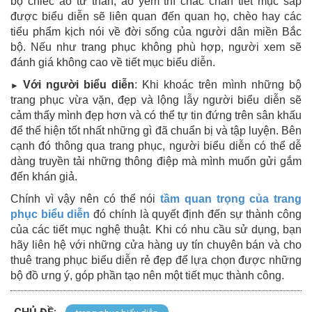
bộ chiếc áo tứ thân, áo yếm thì chắc chắn tiết mục sắp
được biểu diễn sẽ liên quan đến quan họ, chèo hay các
tiểu phẩm kịch nói về đời sống của người dân miền Bắc
bộ. Nếu như trang phục không phù hợp, người xem sẽ
đánh giá không cao về tiết mục biểu diễn.
Với người biểu diễn
: Khi khoác trên mình những bộ
►
trang phục vừa vặn, đẹp và lộng lẫy người biểu diễn sẽ
cảm thấy mình đẹp hơn và có thể tự tin đứng trên sân khấu
để thể hiện tốt nhất những gì đã chuẩn bị và tập luyện. Bên
cạnh đó thông qua trang phục, người biểu diễn có thể dễ
dàng truyền tải những thông điệp mà mình muốn gửi gắm
đến khán giả.
Chính vì vậy nên có thể nói
tầm quan trọng của trang
phục biểu diễn
đó chính là quyết định đến sự thành công
của các tiết mục nghệ thuật. Khi có nhu cầu sử dụng, bạn
hãy liên hệ với những cửa hàng uy tín chuyên bán và cho
thuê trang phục biểu diễn rẻ đẹp để lựa chọn được những
bộ đồ ưng ý, góp phần tạo nên một tiết mục thành công.