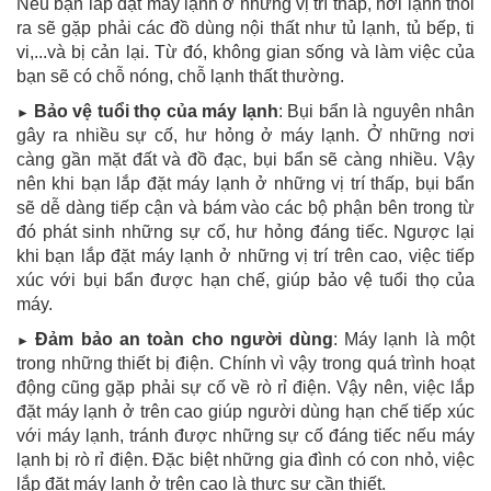
Nếu bạn lắp đặt máy lạnh ở những vị trí thấp, hơi lạnh thổi
ra sẽ gặp phải các đồ dùng nội thất như tủ lạnh, tủ bếp, ti
vi,...và bị cản lại. Từ đó, không gian sống và làm việc của
bạn sẽ có chỗ nóng, chỗ lạnh thất thường.
Bảo vệ tuổi thọ của máy lạnh
: Bụi bẩn là nguyên nhân
►
gây ra nhiều sự cố, hư hỏng ở máy lạnh. Ở những nơi
càng gần mặt đất và đồ đạc, bụi bẩn sẽ càng nhiều. Vậy
nên khi bạn lắp đặt máy lạnh ở những vị trí thấp, bụi bẩn
sẽ dễ dàng tiếp cận và bám vào các bộ phận bên trong từ
đó phát sinh những sự cố, hư hỏng đáng tiếc. Ngược lại
khi bạn lắp đặt máy lạnh ở những vị trí trên cao, việc tiếp
xúc với bụi bẩn được hạn chế, giúp bảo vệ tuổi thọ của
máy.
Đảm bảo an toàn cho người dùng
: Máy lạnh là một
►
trong những thiết bị điện. Chính vì vậy trong quá trình hoạt
động cũng gặp phải sự cố về rò rỉ điện. Vậy nên, việc lắp
đặt máy lạnh ở trên cao giúp người dùng hạn chế tiếp xúc
với máy lạnh, tránh được những sự cố đáng tiếc nếu máy
lạnh bị rò rỉ điện. Đặc biệt những gia đình có con nhỏ, việc
lắp đặt máy lạnh ở trên cao là thực sự cần thiết.