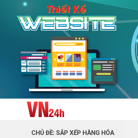
CHỦ ĐỀ: SẮP XẾP HÀNG HÓA