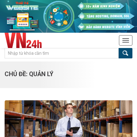
Tog
navi
CHỦ ĐỀ: QUẢN LÝ