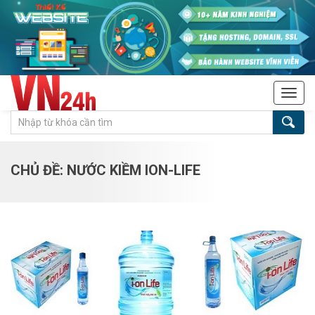
Tog
navi
CHỦ ĐỀ: NƯỚC KIỀM ION-LIFE