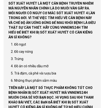
SỐT XUẤT HUYẾT LÀ MỘT CĂN BỆNH TRUYỀN NHIỄM
MÀ NGUYÊN NHÂN CHÍNH LÀ DO MUỖI VẰN GÂY RA.
MỖI NGƯỜI CÓ NGUY CƠ MẮC SỐT XUẤT HUYẾT 4 LẦN
TRONG ĐỜI. VÌ THẾ VIỆC TÌM HIỂU VỀ CĂN BỆNH NÀY
VÀ CHẾ ĐỘ ĂN UỐNG ĐÚNG ĐỂ MAU KHỎI BỆNH LÀ ĐIỀU
THẬT SỰ CẦN THIẾT. HÃY CÙNG VNNEWS24H TÌM
HIỂU ĐỂ BIẾT KHI BỊ SỐT XUẤT HUYẾT CÓ CẦN KIÊNG
ĂN GÌ KHÔNG?
1. Đồ ngọt
2. Đồ cay nóng
3. Trứng
4. Đồ ăn có nhiều dầu mỡ
5. Trà đậm, cà phê và rượu bia
6. Những thực phẩm sẫm màu
TRÊN ĐÂY LÀ MỘT SỐ THỰC PHẨM KHÔNG TỐT CHO
BỆNH NHÂN BỊ SỐT XUẤT HUYẾT MÀ VNNEWS24H
MUỐN CHIA SẺ VỚI BẠN ĐỌC. HI VỌNG SAU KHI THAM
KHẢO BÀI VIẾT, CÁC BẠN ĐÃ BIẾT KHI BỊ SỐT XUẤT
HUYẾT CÓ KIÊNG ĂN GÌ KHÔNG ĐỂ TỪ ĐÓ ĐIỀU CHỈNH