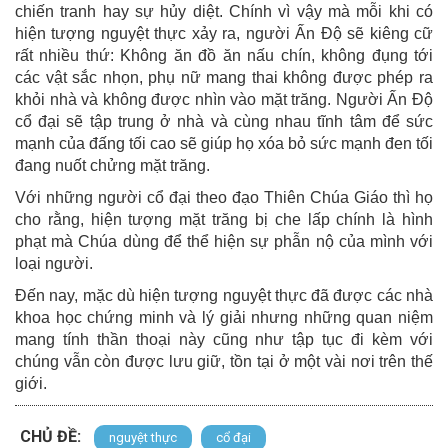
chiến tranh hay sự hủy diệt. Chính vì vậy mà mỗi khi có
hiện tượng nguyệt thực xảy ra, người Ấn Độ sẽ kiêng cữ
rất nhiều thứ: Không ăn đồ ăn nấu chín, không đụng tới
các vật sắc nhọn, phụ nữ mang thai không được phép ra
khỏi nhà và không được nhìn vào mặt trăng. Người Ấn Độ
cổ đại sẽ tập trung ở nhà và cùng nhau tĩnh tâm để sức
mạnh của đấng tối cao sẽ giúp họ xóa bỏ sức mạnh đen tối
đang nuốt chửng mặt trăng.
Với những người cổ đại theo đạo Thiên Chúa Giáo thì họ
cho rằng, hiện tượng mặt trăng bị che lấp chính là hình
phạt mà Chúa dùng để thể hiện sự phẫn nộ của mình với
loại người.
Đến nay, mặc dù hiện tượng nguyệt thực đã được các nhà
khoa học chứng minh và lý giải nhưng những quan niệm
mang tính thần thoại này cũng như tập tục đi kèm với
chúng vẫn còn được lưu giữ, tồn tại ở một vài nơi trên thế
giới.
CHỦ ĐỀ:
nguyệt thực
cổ đại