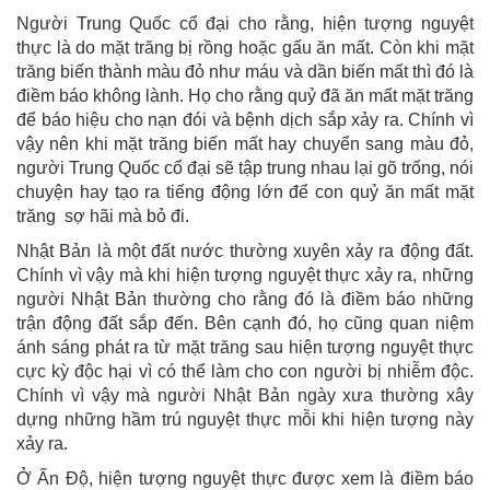
Người Trung Quốc cổ đại cho rằng, hiện tượng nguyệt
thực là do mặt trăng bị rồng hoặc gấu ăn mất. Còn khi mặt
trăng biến thành màu đỏ như máu và dần biến mất thì đó là
điềm báo không lành. Họ cho rằng quỷ đã ăn mất mặt trăng
để báo hiệu cho nạn đói và bệnh dịch sắp xảy ra. Chính vì
vậy nên khi mặt trăng biến mất hay chuyển sang màu đỏ,
người Trung Quốc cổ đại sẽ tập trung nhau lại gõ trống, nói
chuyện hay tạo ra tiếng động lớn để con quỷ ăn mất mặt
trăng sợ hãi mà bỏ đi.
Nhật Bản là một đất nước thường xuyên xảy ra động đất.
Chính vì vậy mà khi hiện tượng nguyệt thực xảy ra, những
người Nhật Bản thường cho rằng đó là điềm báo những
trận động đất sắp đến. Bên cạnh đó, họ cũng quan niệm
ánh sáng phát ra từ mặt trăng sau hiện tượng nguyệt thực
cực kỳ độc hại vì có thể làm cho con người bị nhiễm độc.
Chính vì vậy mà người Nhật Bản ngày xưa thường xây
dựng những hầm trú nguyệt thực mỗi khi hiện tượng này
xảy ra.
Ở Ấn Độ, hiện tượng nguyệt thực được xem là điềm báo