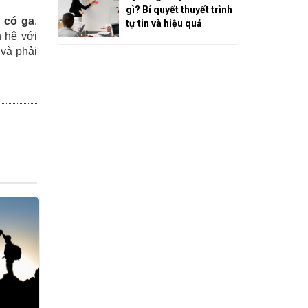
gì? Bí quyết thuyết trình
 có ga
.
tự tin và hiệu quả
n hệ với
và phải