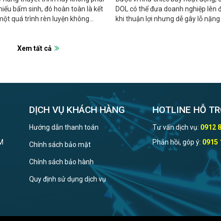
hiếu bẩm sinh, đó hoàn toàn là kết
DOL có thể đưa doanh nghiệp lên 
ột quá trình rèn luyện không
khi thuận lợi nhưng dễ gây lỗ nặng
hỉ.
doanh thu sụt giảm.
Xem tất cả
DỊCH VỤ KHÁCH HÀNG
HOTLINE HỖ TR
Hướng dẫn thanh toán
Tư vấn dịch vụ:
0912 
CM
Phản hồi, góp ý:
0915 
Chính sách bảo mật
Chính sách bảo hành
Quy định sử dụng dịch vụ