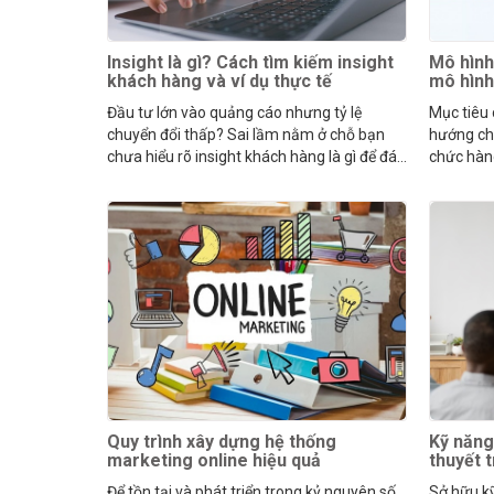
Insight là gì? Cách tìm kiếm insight
Mô hình
khách hàng và ví dụ thực tế
mô hìn
Đầu tư lớn vào quảng cáo nhưng tỷ lệ
Mục tiêu
chuyển đổi thấp? Sai lầm nằm ở chỗ bạn
hướng cho
chưa hiểu rõ insight khách hàng là gì để đáp
chức hàn
ứng mong muốn của họ.
cho mọi 
Quy trình xây dựng hệ thống
Kỹ năng 
marketing online hiệu quả
thuyết t
Để tồn tại và phát triển trong kỷ nguyên số,
Sở hữu kỹ