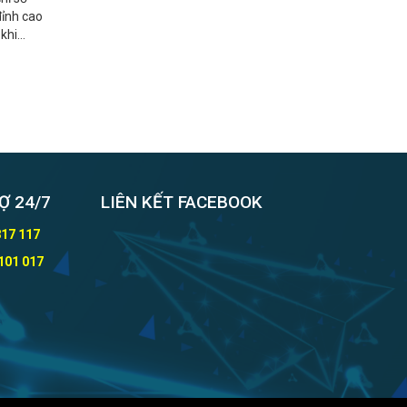
đỉnh cao
 khi
Ợ 24/7
LIÊN KẾT FACEBOOK
817 117
101 017