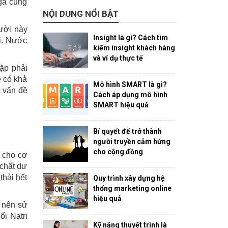
ga cũng
NỘI DUNG NỔI BẬT
ười này
Insight là gì? Cách tìm
ỏi. Nước
kiếm insight khách hàng
và ví dụ thực tế
ặp phải
e có khả
Mô hình SMART là gì?
c vấn đề
Cách áp dụng mô hình
SMART hiệu quả
Bí quyết để trở thành
người truyền cảm hứng
cho cộng đồng
 cho cơ
 chất dư
thải hết
Quy trình xây dựng hệ
thống marketing online
hiệu quả
 nên sử
i Natri
Kỹ năng thuyết trình là