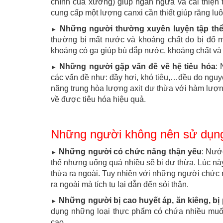
chính của xương) giúp ngăn ngừa và cải thiện
cung cấp một lượng canxi cần thiết giúp răng lu
Những người thường xuyên luyện tập thể
►
thường bị mất nước và khoáng chất do bị đổ mồ
khoáng có ga giúp bù đắp nước, khoáng chất và
Những người gặp vấn đề về hệ tiêu hóa
:
►
các vấn đề như: đầy hơi, khó tiêu,…đều do nguy
năng trung hòa lượng axit dư thừa với hàm lượn
về được tiêu hóa hiệu quả.
Những người không nên sử dụn
Những người có chức năng thận yếu
: Nướ
►
thể nhưng uống quá nhiều sẽ bị dư thừa. Lúc này
thừa ra ngoài. Tuy nhiên với những người chức 
ra ngoài mà tích tụ lại dẫn đến sỏi thận.
Những người bị cao huyết áp, ăn kiêng, bị
►
dụng những loại thực phẩm có chứa nhiều muối
cao.