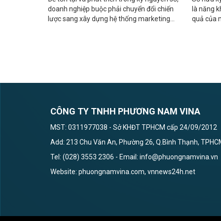
doanh nghiệp buộc phải chuyển đổi chiến
là năng k
lược sang xây dựng hệ thống marketing
quả của m
online đồng bộ.
ngừng ng
CÔNG TY TNHH PHƯƠNG NAM VINA
MST: 0311977038 - Sở KHĐT TPHCM cấp 24/09/2012
Add: 213 Chu Văn An, Phường 26, Q.Bình Thạnh, TPH
Tel: (028) 3553 2306 - Email: info@phuongnamvina.vn
Website: phuongnamvina.com, vnnews24h.net