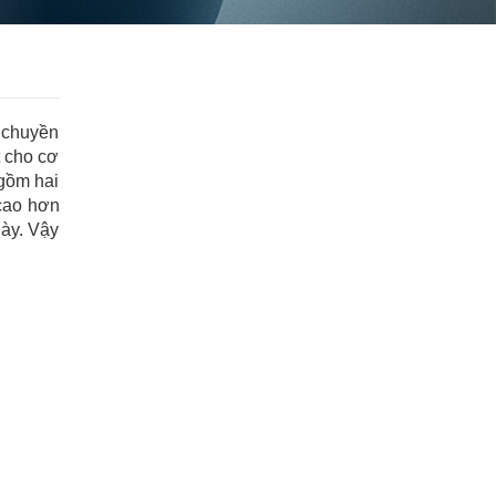
 chuyền
t cho cơ
 gồm hai
cao hơn
gày. Vậy