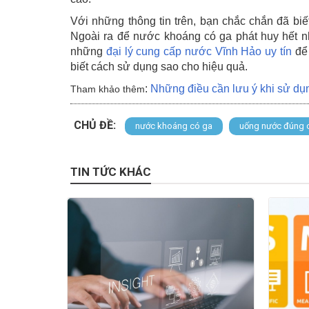
Với những thông tin trên, bạn chắc chắn đã bi
Ngoài ra để nước khoáng có ga phát huy hết nh
những
đại lý cung cấp nước Vĩnh Hảo uy tín
để 
biết cách sử dụng sao cho hiệu quả.
:
Những điều cần lưu ý khi sử d
Tham khảo thêm
CHỦ ĐỀ:
nước khoáng có ga
uống nước đúng 
TIN TỨC KHÁC