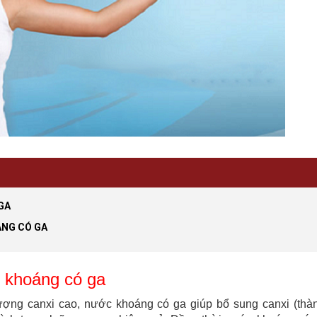
GA
ÁNG CÓ GA
 khoáng có ga
ượng canxi cao, nước khoáng có ga giúp bổ sung canxi (thà