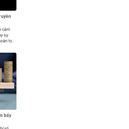
truyền
ền cảm
ay sự
 hoàn toàn
òn bẩy
hỉ số