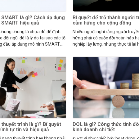
 SMART là gì? Cách áp dụng
Bí quyết để trở thành người 
h SMART hiệu quả
cảm hứng cho cộng đồng
 chung chung là chưa đủ để định
Nhiều người nghĩ rằng người truy
 đội ngũ, đó là lý do tại sao các tổ
hứng phải có cuộc đời hoàn hảo h
g đầu áp dụng mô hình SMART
nghiệp lẫy lừng, nhưng thực tế lại
kế hoạch.
ngược lại.
thuyết trình là gì? Bí quyết
DOL là gì? Công thức tính đ
rình tự tin và hiệu quả
kinh doanh chi tiết
 năng thuyết trình hay không phải
Được ví như chiếc bẩy hoạt động, c