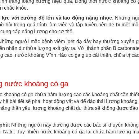
 tình trạng loãng xương hiệu quả. Đồng thời nước khoáng có 
ôn chắc khỏe.
 lực với cường độ lớn và lao động nặng nhọc
: Những ng
 hôi trong quá trình làm việc và tập luyện nên dễ bị mệt m
 cung cấp năng lượng cho cơ thể.
 Những người mắc bệnh viêm loét dạ dày hay thường xuyên g
ên nhân dư thừa lượng axit gây ra. Với thành phần Bicarbonat
g cao, nước khoáng Vĩnh Hảo có ga giúp cải thiện, chữa trị cá
g nước khoáng có ga
c khoáng có ga chứa hàm lượng cao các khoáng chất cần thiết
 hệ bài tiết sẽ phải hoạt động vất vả để đào thải lượng khoáng
năng thận yếu, lượng khoáng chất dư thừa sẽ không được đào 
 phù
: Những người này thường được các bác sĩ khuyên không
 Natri. Tuy nhiên nước khoáng có ga lại chứa hàm lượng muố