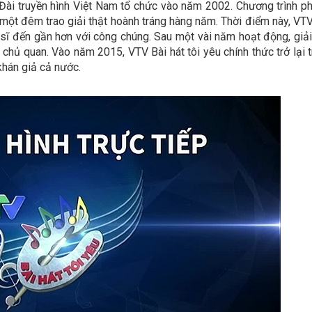
 Đài truyền hình Việt Nam tổ chức vào năm 2002. Chương trình p
một đêm trao giải thật hoành tráng hàng năm. Thời điểm này, VTV
sĩ đến gần hơn với công chúng. Sau một vài năm hoạt động, giả
 chủ quan. Vào năm 2015, VTV Bài hát tôi yêu chính thức trở lại 
 khán giả cả nước.