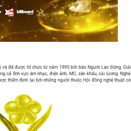
trị và đã được tổ chức từ năm 1995 bởi báo Người Lao Động. Giả
ong cả lĩnh vực âm nhạc, điện ảnh, MC, sân khấu, cải lương. Nghệ
được thẩm định lại bởi những người thuộc Hội đồng nghệ thuật c