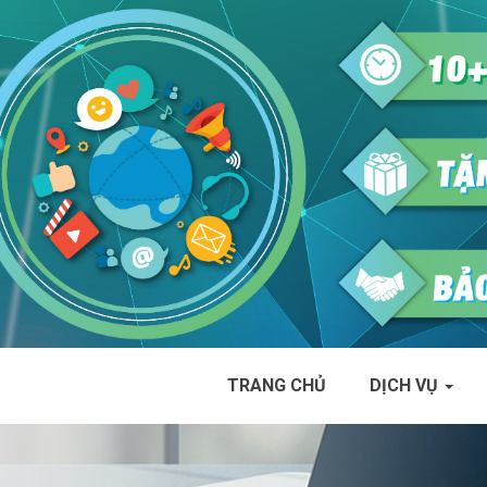
TRANG CHỦ
DỊCH VỤ