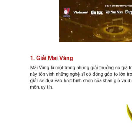
1. Giải Mai Vàng
Mai Vàng là một trong những giải thưởng có giá 
này tôn vinh những nghệ sĩ có đóng góp to lớn tr
giải sẽ dựa vào lượt bình chọn của khán giả và 
môn, uy tín.