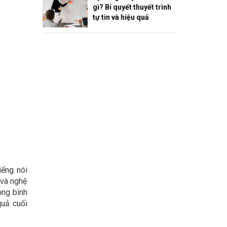
gì? Bí quyết thuyết trình
tự tin và hiệu quả
iếng nói
 và nghệ
ồng bình
quả cuối