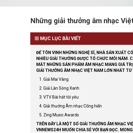
Những giải thưởng âm nhạc Việ
MỤC LỤC BÀI VIẾT
ĐỂ TÔN VINH NHỮNG NGHỆ SĨ, NHÀ SẢN XUẤT C
NHIỀU GIẢI THƯỞNG ĐƯỢC TỔ CHỨC MỖI NĂM. CÁ
MẮT NHỮNG SẢN PHẨM ÂM NHẠC MANG GIÁ TRỊ 
GIẢI THƯỞNG ÂM NHẠC VIỆT NAM LỚN NHẤT TỪ 
1. Giải Mai Vàng
2. Giải Làn Sóng Xanh
3. VTV Bài hát tôi yêu
4. Giải thưởng Âm nhạc Cống hiến
5. Zing Music Awards
TRÊN ĐÂY LÀ MỘT SỐ GIẢI THƯỞNG ÂM NHẠC VIỆ
VNNEWS24H MUỐN CHIA SẺ VỚI BẠN ĐỌC. MONG R