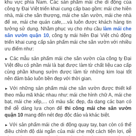
khu vực phía Nam. Các sản phẩm mái che di động của
công ty Đại Việt triển khai cung cấp bao gồm: mái che hiên
nhà, mái che sân thượng, mái che sân vườn, mái che nhà
để xe, mái che quán cafe,…và luôn được khách hàng tin
tưởng sử dụng. Nhằm phục vụ cho nhu cầu
làm mái che
sân vườn quận 10
, công ty mái hiên Đại Việt chủ động
triển khai cung cấp sản phẩm mái che sân vườn với nhiều
ưu điểm như:
Các mẫu sản phẩm mái che sân vườn của công ty Đại
►
Việt đều có phần mái là bạt được làm từ chất liệu cao cấp
cùng phần khung sườn được làm từ những kim loại tốt
nên đảm bảo luôn bền đẹp với thời gian.
Với những sản phẩm mái che sân vườn được thiết kế
►
theo mẫu mã khác nhau như: mái che hình chữ A, mái che
bạt, mái che xếp,… có màu sắc đẹp, đa dạng các bạn có
thể dễ dàng lựa chọn để
thi công mái che sân vườn
quận 10
mang đến nét đẹp độc đáo và khác biệt.
Với sản phẩm mái che di động quay tay, bạn còn có thể
►
điều chỉnh độ dài ngắn của mái che một cách tiện lợi, dễ