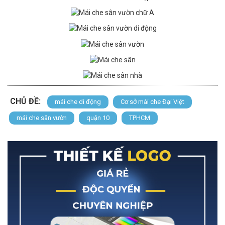
CHỦ ĐỀ:
mái che di động
Cơ sở mái che Đại Việt
mái che sân vườn
quận 10
TPHCM