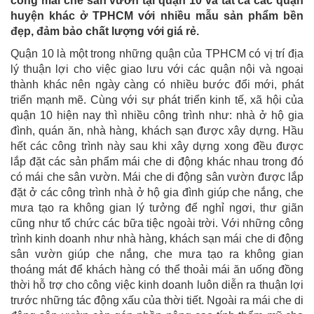
công mái che sân vườn tại quận 10 và tất cả các quận
huyện khác ở TPHCM với nhiều mẫu sản phẩm bền
đẹp, đảm bảo chất lượng với giá rẻ.
Quận 10 là một trong những quận của TPHCM có vị trí địa
lý thuận lợi cho việc giao lưu với các quận nội và ngoại
thành khác nên ngày càng có nhiều bước đổi mới, phát
triển mạnh mẽ. Cùng với sự phát triển kinh tế, xã hội của
quận 10 hiện nay thì nhiều công trình như: nhà ở hộ gia
đình, quán ăn, nhà hàng, khách sạn được xây dựng. Hầu
hết các công trình này sau khi xây dựng xong đều được
lắp đặt các sản phẩm mái che di động khác nhau trong đó
có mái che sân vườn. Mái che di động sân vườn được lắp
đặt ở các công trình nhà ở hộ gia đình giúp che nắng, che
mưa tạo ra không gian lý tưởng để nghỉ ngơi, thư giãn
cũng như tổ chức các bữa tiệc ngoài trời. Với những công
trình kinh doanh như nhà hàng, khách sạn mái che di động
sân vườn giúp che nắng, che mưa tạo ra không gian
thoáng mát để khách hàng có thể thoải mái ăn uống đồng
thời hỗ trợ cho công việc kinh doanh luôn diễn ra thuận lợi
trước những tác động xấu của thời tiết. Ngoài ra mái che di