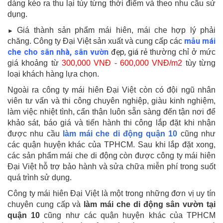
dàng kéo ra thu lại tùy từng thời điểm và theo nhu cầu sử
dụng.
Giá thành sản phẩm mái hiên, mái che hợp lý phải
►
mẫu mái
chăng. Công ty Đại Việt sản xuất và cung cấp các
che cho sân nhà, sân vườn
đẹp
, giá rẻ
thường chỉ ở mức
giá khoảng từ
300,000 VNĐ - 600,000 VNĐ/m2
tùy từng
loại khách hàng lựa chọn.
Ngoài ra công ty mái hiên Đại Việt còn có đội ngũ nhân
viên tư vấn và thi công chuyên nghiệp, giàu kinh nghiệm,
làm việc nhiệt tình, cẩn thận luôn sẵn sàng đến tận nơi để
khảo sát, báo giá và tiến hành thi công lắp đặt khi nhận
được nhu cầu
làm mái che di động quận 10
cũng như
các quận huyện khác của TPHCM. Sau khi lắp đặt xong,
các sản phẩm mái che di động còn được công ty mái hiên
Đại Việt hỗ trợ bảo hành và sửa chữa miễn phí trong suốt
quá trình sử dụng.
Công ty mái hiên Đại Việt là một trong những đơn vị uy tín
chuyên cung cấp và
làm mái che di động sân vườn tại
quận 10
cũng như các quận huyện khác của TPHCM