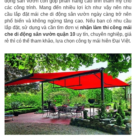
động sân vườn còn góp phần nâng cao tính thẩm mỹ cho
các công trình. Mang đến nhiều lợi ích như vậy nên nhu
cầu lắp đặt mái che di động sân vườn ngày càng trở nên
phổ biến và không ngừng tăng cao. Nếu bạn có nhu cầu
lắp đặt, sử dụng và cần tìm đơn vị
nhận làm thi công mái
che di động sân vườn quận 10
uy tín, chuyên nghiệp, giá
rẻ thì có thể tham khảo, lựa chọn công ty mái hiên Đại Việt.