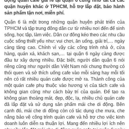
động quán cafe giá rẻ tại quận 6 cũng như tất cả các
quận huyện khác ở TPHCM, hỗ trợ lắp đặt, bảo hành
sản phẩm tận nơi, miễn phí.
Quận 6 là một trong những quận huyện phát triển của
TPHCM và tập trung đông dân cư từ nhiều nơi đến để sinh
sống, học tập, làm việc. Dân cư đông kéo theo các nhu cầu
cuộc sống thiết yếu như: vui chơi, ăn uống, giải trí,… ngày
càng tăng cao. Chính vì vậy các công trình nhà ở, cửa
hàng, quán xá, khách sạn,… tại quận 6 ngày càng được
đầu tư xây dựng nhiều. Đặc biệt, người dân quận 6 nói
riêng cũng như người dân Việt Nam nói chung thường có
thói quen và sở thích uống cafe vào mỗi sáng hay mỗi tối
nên có rất nhiều quán cafe được mở ra. Thành công của
một quán cafe phụ thuộc vào hương vị của tách cafe và
không gian cũng như cách bày trí của quán. Để tạo ra
không gian thoáng mát, đẹp, độc, lạ, nhiều chủ quán cafe
đã lắp đặt và sử dụng sản phẩm mái che di động. Bên
cạnh đó, mái che di động còn có tác dụng che mưa, che
nắng bảo vệ công trình quán cafe và hỗ trợ cho việc kinh
doanh luôn diễn ra thuận lợi. Mang đến nhiều lợi ích nên