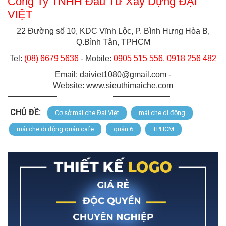
Công Ty TNHH Đầu Tư Xây Dựng ĐẠI
VIỆT
22 Đường số 10, KDC Vĩnh Lộc, P. Bình Hưng Hòa B,
Q.Bình Tân, TPHCM
Tel:
(08) 6679 5636
- Mobile:
0905 515 556, 0918 256 482
Email: daiviet1080@gmail.com -
Website: www.sieuthimaiche.com
CHỦ ĐỀ:
Cơ sở mái che Đại Việt
mái che di động
mái che di động quán cafe
quận 6
TPHCM