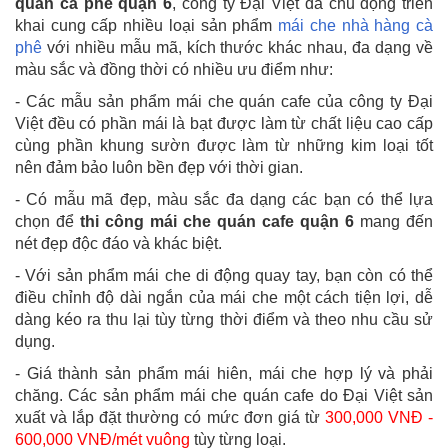
quán cà phê quận 6
, công ty Đại Việt đã chủ động triển
khai cung cấp nhiều loại sản phẩm
mái che nhà hàng cà
phê
với nhiều mẫu mã, kích thước khác nhau, đa dạng về
màu sắc và đồng thời có nhiều ưu điểm như:
- Các mẫu sản phẩm mái che quán cafe của công ty Đại
Việt đều có phần mái là bạt được làm từ chất liệu cao cấp
cùng phần khung sườn được làm từ những kim loại tốt
nên đảm bảo luôn bền đẹp với thời gian.
- Có mẫu mã đẹp, màu sắc đa dạng các bạn có thể lựa
chọn để
thi công mái che quán cafe quận 6
mang đến
nét đẹp độc đáo và khác biệt.
- Với sản phẩm mái che di động quay tay, bạn còn có thể
điều chỉnh độ dài ngắn của mái che một cách tiện lợi, dễ
dàng kéo ra thu lại tùy từng thời điểm và theo nhu cầu sử
dụng.
- Giá thành sản phẩm mái hiên, mái che hợp lý và phải
chăng. Các sản phẩm mái che quán cafe do Đại Việt sản
xuất và lắp đặt thường có mức đơn giá từ
300,000 VNĐ -
600,000 VNĐ/mét vuông
tùy từng loại.