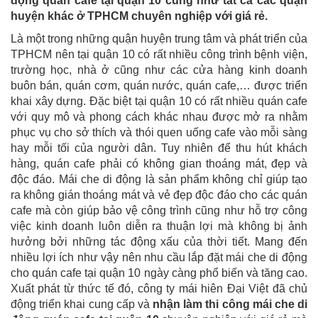
động quán cafe tại quận 10 cũng như tất cả các quận
huyện khác ở TPHCM chuyên nghiệp với giá rẻ.
Là một trong những quận huyện trung tâm và phát triển của
TPHCM nên tại quận 10 có rất nhiều công trình bệnh viện,
trường học, nhà ở cũng như các cửa hàng kinh doanh
buôn bán, quán cơm, quán nước, quán cafe,… được triển
khai xây dựng. Đặc biệt tại quận 10 có rất nhiều quán cafe
với quy mô và phong cách khác nhau được mở ra nhằm
phục vụ cho sở thích và thói quen uống cafe vào mỗi sàng
hay mỗi tối của người dân. Tuy nhiên để thu hút khách
hàng, quán cafe phải có không gian thoáng mát, đẹp và
độc đáo. Mái che di động là sản phẩm không chỉ giúp tạo
ra không gián thoáng mát và vẻ đẹp độc đáo cho các quán
cafe mà còn giúp bảo vệ công trình cũng như hỗ trợ công
việc kinh doanh luôn diễn ra thuận lợi mà không bị ảnh
hưởng bởi những tác động xấu của thời tiết. Mang đến
nhiều lợi ích như vậy nên nhu cầu lắp đặt mái che di động
cho quán cafe tại quận 10 ngày càng phổ biến và tăng cao.
Xuất phát từ thức tế đó, công ty mái hiên Đại Việt đã chủ
động triển khai cung cấp và
nhận làm thi công mái che di