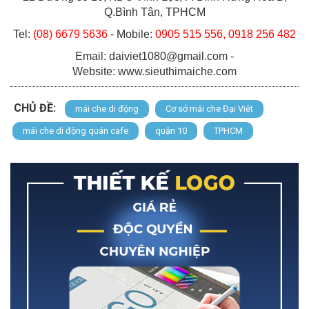
Q.Bình Tân, TPHCM
Tel:
(08) 6679 5636
- Mobile:
0905 515 556, 0918 256 482
Email: daiviet1080@gmail.com -
Website: www.sieuthimaiche.com
CHỦ ĐỀ:
mái che di động
Cơ sở mái che Đại Việt
mái che di động quán cafe
quận 10
TPHCM