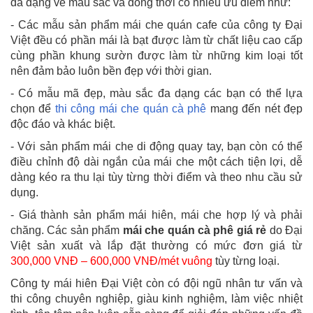
đa dạng về màu sắc và đồng thời có nhiều ưu điểm như:
- Các mẫu sản phẩm mái che quán cafe của công ty Đại
Việt đều có phần mái là bạt được làm từ chất liệu cao cấp
cùng phần khung sườn được làm từ những kim loại tốt
nên đảm bảo luôn bền đẹp với thời gian.
- Có mẫu mã đẹp, màu sắc đa dạng các bạn có thể lựa
chọn để
thi công mái che quán cà phê
mang đến nét đẹp
độc đáo và khác biệt.
- Với sản phẩm mái che di động quay tay, bạn còn có thể
điều chỉnh độ dài ngắn của mái che một cách tiện lợi, dễ
dàng kéo ra thu lại tùy từng thời điểm và theo nhu cầu sử
dụng.
- Giá thành sản phẩm mái hiên, mái che hợp lý và phải
chăng. Các sản phẩm
mái che quán cà phê giá rẻ
do Đại
Việt sản xuất và lắp đặt thường có mức đơn giá từ
300,000 VNĐ – 600,000 VNĐ/mét vuông
tùy từng loại.
Công ty mái hiên Đại Việt còn có đội ngũ nhân tư vấn và
thi công chuyên nghiệp, giàu kinh nghiệm, làm việc nhiệt