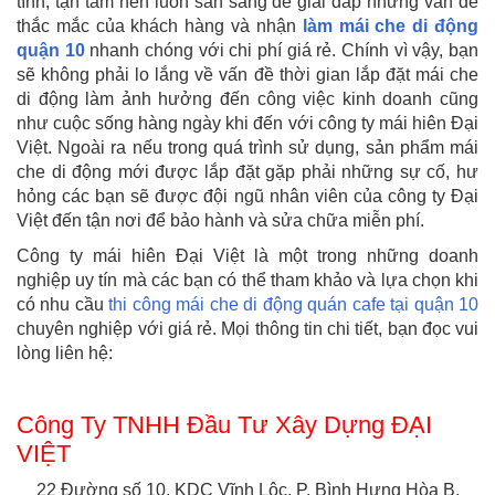
tình, tận tâm nên luôn sẵn sàng để giải đáp những vấn đề
thắc mắc của khách hàng và nhận
làm mái che di động
quận 10
nhanh chóng với chi phí giá rẻ. Chính vì vậy, bạn
sẽ không phải lo lắng về vấn đề thời gian lắp đặt mái che
di động làm ảnh hưởng đến công việc kinh doanh cũng
như cuộc sống hàng ngày khi đến với công ty mái hiên Đại
Việt. Ngoài ra nếu trong quá trình sử dụng, sản phẩm mái
che di động mới được lắp đặt gặp phải những sự cố, hư
hỏng các bạn sẽ được đội ngũ nhân viên của công ty Đại
Việt đến tận nơi để bảo hành và sửa chữa miễn phí.
Công ty mái hiên Đại Việt là một trong những doanh
nghiệp uy tín mà các bạn có thể tham khảo và lựa chọn khi
có nhu cầu
thi công mái che di động quán cafe tại quận 10
chuyên nghiệp với giá rẻ. Mọi thông tin chi tiết, bạn đọc vui
lòng liên hệ:
Công Ty TNHH Đầu Tư Xây Dựng ĐẠI
VIỆT
22 Đường số 10, KDC Vĩnh Lộc, P. Bình Hưng Hòa B,