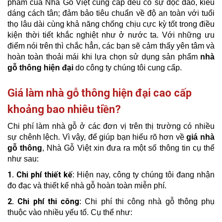
phẩm của Nhà Gỗ Việt cung cấp đều có sự độc đáo, kiểu
dáng cách tân; đảm bảo tiêu chuẩn về độ an toàn với tuổi
thọ lâu dài cùng khả năng chống chịu cực kỳ tốt trong điều
kiện thời tiết khắc nghiệt như ở nước ta. Với những ưu
điểm nói trên thì chắc hẳn, các bạn sẽ cảm thấy yên tâm và
hoàn toàn thoải mái khi lựa chọn sử dụng sản phẩm
nhà
gỗ thông hiện đại
do công ty chúng tôi cung cấp.
Giá làm nhà gỗ thông hiện đại cao cấp
khoảng bao nhiêu tiền?
Chi phí làm nhà gỗ ở các đơn vị trên thị trường có nhiều
sự chênh lệch. Vì vậy, để giúp bạn hiểu rõ hơn về
giá nhà
gỗ thông
, Nhà Gỗ Việt xin đưa ra một số thông tin cụ thể
như sau:
1. Chi phí thiết kế
: Hiện nay, công ty chúng tôi đang nhận
đo đạc và thiết kế nhà gỗ hoàn toàn miễn phí.
2. Chi phí thi công
: Chi phí thi công nhà gỗ thông phụ
thuộc vào nhiều yếu tố. Cụ thể như: