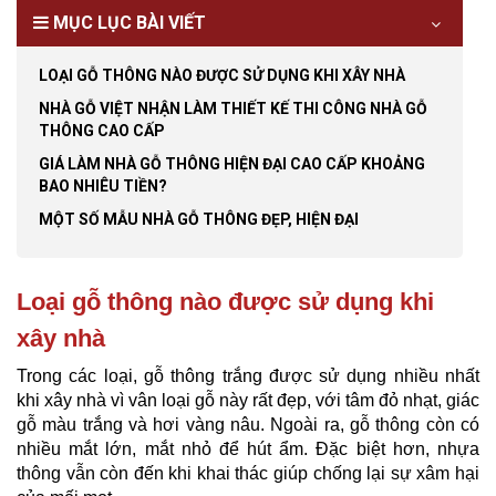
MỤC LỤC BÀI VIẾT
LOẠI GỖ THÔNG NÀO ĐƯỢC SỬ DỤNG KHI XÂY NHÀ
NHÀ GỖ VIỆT NHẬN LÀM THIẾT KẾ THI CÔNG NHÀ GỖ
THÔNG CAO CẤP
GIÁ LÀM NHÀ GỖ THÔNG HIỆN ĐẠI CAO CẤP KHOẢNG
BAO NHIÊU TIỀN?
MỘT SỐ MẪU NHÀ GỖ THÔNG ĐẸP, HIỆN ĐẠI
Loại gỗ thông nào được sử dụng khi
xây nhà
Trong các loại, gỗ thông trắng được sử dụng nhiều nhất
khi xây nhà vì vân loại gỗ này rất đẹp, với tâm đỏ nhạt, giác
gỗ màu trắng và hơi vàng nâu. Ngoài ra, gỗ thông còn có
nhiều mắt lớn, mắt nhỏ để hút ẩm. Đặc biệt hơn, nhựa
thông vẫn còn đến khi khai thác giúp chống lại sự xâm hại