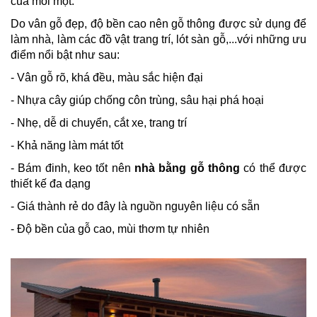
của mối mọt.
Do vân gỗ đẹp, độ bền cao nên gỗ thông được sử dụng để
làm nhà, làm các đồ vật trang trí, lót sàn gỗ,...với những ưu
điểm nổi bật như sau:
- Vân gỗ rõ, khá đều, màu sắc hiện đại
- Nhựa cây giúp chống côn trùng, sâu hại phá hoại
- Nhẹ, dễ di chuyển, cắt xe, trang trí
- Khả năng làm mát tốt
- Bám đinh, keo tốt nên
nhà bằng gỗ thông
có thể được
thiết kế đa dạng
- Giá thành rẻ do đây là nguồn nguyên liệu có sẵn
- Độ bền của gỗ cao, mùi thơm tự nhiên