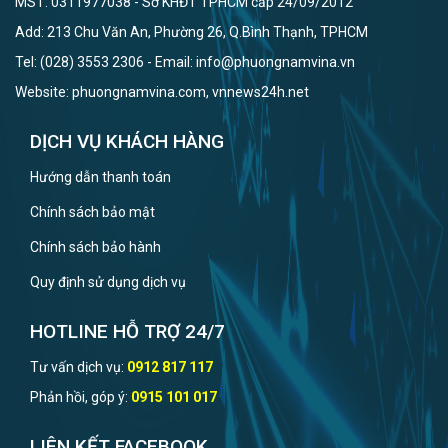
MST: 0311977038 - Sở KHĐT TPHCM cấp 24/09/2012
Add: 213 Chu Văn An, Phường 26, Q.Bình Thạnh, TPHCM
Tel: (028) 3553 2306 - Email: info@phuongnamvina.vn
Website: phuongnamvina.com, vnnews24h.net
DỊCH VỤ KHÁCH HÀNG
Hướng dẫn thanh toán
Chính sách bảo mật
Chính sách bảo hành
Quy định sử dụng dịch vụ
HOTLINE HỖ TRỢ 24/7
Tư vấn dịch vụ:
0912 817 117
Phản hồi, góp ý:
0915 101 017
LIÊN KẾT FACEBOOK