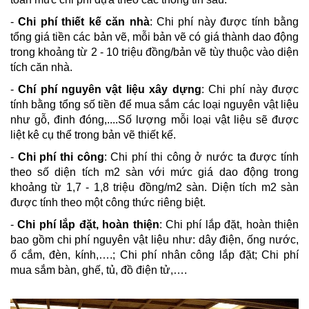
-
Chi phí thiết kế căn nhà
: Chi phí này được tính bằng
tổng giá tiền các bản vẽ, mỗi bản vẽ có giá thành dao động
trong khoảng từ
2 - 10 triệu đồng/bản vẽ
tùy thuộc vào diện
tích căn nhà.
-
Chí phí nguyên vật liệu xây dựng
: Chi phí này được
tính bằng tổng số tiền để mua sắm các loại nguyên vật liệu
như gỗ, đinh đóng,....Số lượng mỗi loại vật liệu sẽ được
liệt kê cụ thể trong bản vẽ thiết kế.
-
Chi phí thi công
: Chi phí thi công ở nước ta được tính
theo số diện tích m2 sàn với mức giá dao động trong
khoảng từ
1,7 - 1,8 triệu đồng/m2 sàn
.
Diện tích m2 sàn
được tính theo một công thức riêng biệt.
-
Chi phí lắp đặt, hoàn thiện
: Chi phí lắp đặt, hoàn thiện
bao gồm chi phí nguyên vật liệu như: dây điện, ống nước,
ổ cắm, đèn, kính,….; Chi phí nhân công lắp đặt; Chi phí
mua sắm bàn, ghế, tủ, đồ điện tử,….