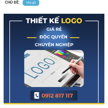
CHỦ ĐỀ:
nhà gỗ