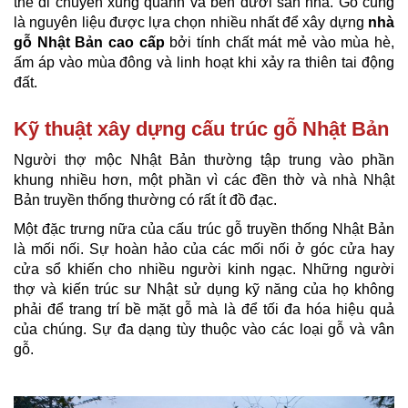
thể di chuyển xung quanh và bên dưới sàn nhà. Gỗ cũng
là nguyên liệu được lựa chọn nhiều nhất để xây dựng
nhà
gỗ Nhật Bản cao cấp
bởi tính chất mát mẻ vào mùa hè,
ấm áp vào mùa đông và linh hoạt khi xảy ra thiên tai động
đất.
Kỹ thuật xây dựng cấu trúc gỗ Nhật Bản
Người thợ mộc Nhật Bản thường tập trung vào phần
khung nhiều hơn, một phần vì các đền thờ và nhà Nhật
Bản truyền thống thường có rất ít đồ đạc.
Một đặc trưng nữa của cấu trúc gỗ truyền thống Nhật Bản
là mối nối. Sự hoàn hảo của các mối nối ở góc cửa hay
cửa sổ khiến cho nhiều người kinh ngạc.
Những người
thợ và kiến trúc sư Nhật sử dụng kỹ năng của họ không
phải để trang trí bề mặt gỗ mà là để tối đa hóa hiệu quả
của chúng. Sự đa dạng tùy thuộc vào các loại gỗ và vân
gỗ.