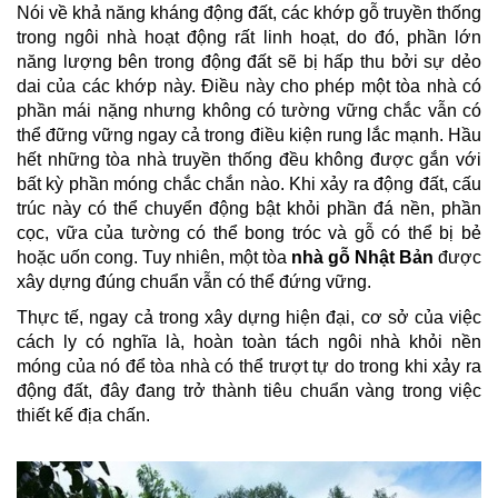
Nói về khả năng kháng động đất, các khớp gỗ truyền thống
trong ngôi nhà hoạt động rất linh hoạt, do đó, phần lớn
năng lượng bên trong động đất sẽ bị hấp thu bởi sự dẻo
dai của các khớp này. Điều này cho phép một tòa nhà có
phần mái nặng nhưng không có tường vững chắc vẫn có
thể đững vững ngay cả trong điều kiện rung lắc mạnh. Hầu
hết những tòa nhà truyền thống đều không được gắn với
bất kỳ phần móng chắc chắn nào. Khi xảy ra động đất, cấu
trúc này có thể chuyển động bật khỏi phần đá nền, phần
cọc, vữa của tường có thể bong tróc và gỗ có thể bị bẻ
hoặc uốn cong. Tuy nhiên, một tòa
nhà gỗ Nhật Bản
được
xây dựng đúng chuẩn vẫn có thể đứng vững.
Thực tế, ngay cả trong xây dựng hiện đại, cơ sở của việc
cách ly có nghĩa là, hoàn toàn tách ngôi nhà khỏi nền
móng của nó để tòa nhà có thể trượt tự do trong khi xảy ra
động đất, đây đang trở thành tiêu chuẩn vàng trong việc
thiết kế địa chấn.