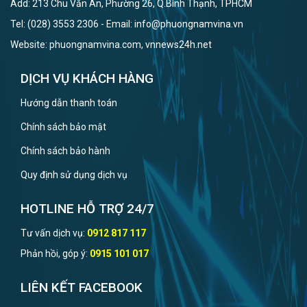
Add: 213 Chu Văn An, Phường 26, Q.Bình Thạnh, TPHCM
Tel: (028) 3553 2306 - Email: info@phuongnamvina.vn
Website: phuongnamvina.com, vnnews24h.net
DỊCH VỤ KHÁCH HÀNG
Hướng dẫn thanh toán
Chính sách bảo mật
Chính sách bảo hành
Quy định sử dụng dịch vụ
HOTLINE HỖ TRỢ 24/7
Tư vấn dịch vụ:
0912 817 117
Phản hồi, góp ý:
0915 101 017
LIÊN KẾT FACEBOOK