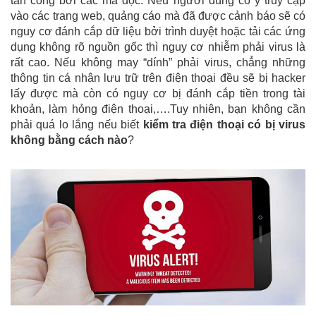
tấn công bởi các mã độc. Nếu người dùng cố ý truy cập
vào các trang web, quảng cáo mà đã được cảnh báo sẽ có
nguy cơ đánh cắp dữ liệu bởi trình duyệt hoặc tải các ứng
dụng không rõ nguồn gốc thì nguy cơ nhiễm phải virus là
rất cao. Nếu không may “dính” phải virus, chẳng những
thông tin cá nhân lưu trữ trên điện thoại đều sẽ bị hacker
lấy được mà còn có nguy cơ bị đánh cắp tiền trong tài
khoản, làm hỏng điện thoại,….Tuy nhiên, bạn không cần
phải quá lo lắng nếu biết
kiểm tra điện thoại có bị virus
không bằng cách nào
?