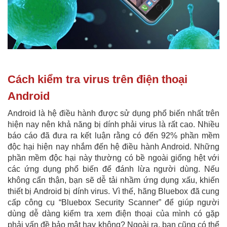
Cách kiểm tra virus trên điện thoại
Android
Android là hệ điều hành được sử dụng phổ biến nhất trên
hiện nay nên khả năng bị dính phải virus là rất cao. Nhiều
báo cáo đã đưa ra kết luận rằng có đến 92% phần mềm
độc hại hiện nay nhắm đến hệ điều hành Android. Những
phần mềm độc hại này thường có bề ngoài giống hệt với
các ứng dụng phổ biến để đánh lừa người dùng. Nếu
không cẩn thận, bạn sẽ dễ tải nhầm ứng dụng xấu, khiến
thiết bị Android bị dính virus. Vì thế, hãng Bluebox đã cung
cấp công cụ “Bluebox Security Scanner” để giúp người
dùng dễ dàng kiểm tra xem điện thoại của mình có gặp
phải vấn đề bảo mật hay không? Ngoài ra, bạn cũng có thể