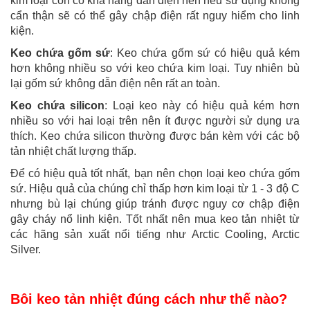
kim loại còn có khả năng dẫn điện nên nếu sử dụng không
cẩn thận sẽ có thể gây chập điện rất nguy hiểm cho linh
kiện.
Keo chứa gốm sứ
: Keo chứa gốm sứ có hiệu quả kém
hơn không nhiều so với keo chứa kim loại. Tuy nhiên bù
lại gốm sứ không dẫn điện nên rất an toàn.
Keo chứa silicon
: Loại keo này có hiệu quả kém hơn
nhiều so với hai loại trên nên ít được người sử dụng ưa
thích. Keo chứa silicon thường được bán kèm với các bộ
tản nhiệt chất lượng thấp.
Để có hiệu quả tốt nhất, bạn nên chọn loại keo chứa gốm
sứ. Hiệu quả của chúng chỉ thấp hơn kim loại từ 1 - 3 độ C
nhưng bù lại chúng giúp tránh được nguy cơ chập điện
gây cháy nổ linh kiện. Tốt nhất nên mua keo tản nhiệt từ
các hãng sản xuất nổi tiếng như Arctic Cooling, Arctic
Silver.
Bôi keo tản nhiệt đúng cách như thế nào?