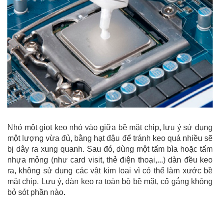
Nhỏ một giọt keo nhỏ vào giữa bề mặt chip, lưu ý sử dụng
một lượng vừa đủ, bằng hạt đậu để tránh keo quá nhiều sẽ
bị dây ra xung quanh. Sau đó, dùng một tấm bìa hoặc tấm
nhựa mỏng (như card visit, thẻ điện thoại,...) dàn đều keo
ra, không sử dụng các vật kim loại vì có thể làm xước bề
mặt chip. Lưu ý, dàn keo ra toàn bộ bề mặt, cố gắng không
bỏ sót phần nào.