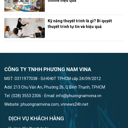
online hiệu quả
Kỹ năng thuyết trình là gì? Bí quyết
thuyết trình tự tin và hiệu quả
CÔNG TY TNHH PHƯƠNG NAM VINA
MST: 0311977038 - Sở KHĐT TPHCM cấp 24/09/2012
Add: 213 Chu Văn An, Phường 26, Q.Bình Thạnh, TPHCM
Tel: (028) 3553 2306 - Email: info@phuongnamvina.vn
Website: phuongnamvina.com, vnnews24h.net
DỊCH VỤ KHÁCH HÀNG