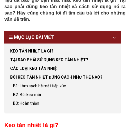
liệu đã bao giờ bạn thắc mắc keo tản nhiệt là gì? Tại
sao phải dùng keo tản nhiệt và cách sử dụng nó ra
sao? Hãy cùng chúng tôi đi tìm câu trả lời cho những
vấn đề trên.
MỤC LỤC BÀI VIẾT
KEO TẢN NHIỆT LÀ GÌ?
TẠI SAO PHẢI SỬ DỤNG KEO TẢN NHIỆT?
CÁC LOẠI KEO TẢN NHIỆT
BÔI KEO TẢN NHIỆT ĐÚNG CÁCH NHƯ THẾ NÀO?
B1: Làm sạch bề mặt tiếp xúc
B2: Bôi keo mới
B3: Hoàn thiện
Keo tản nhiệt là gì?