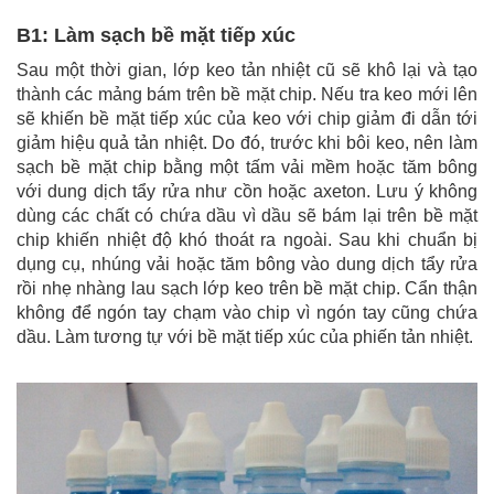
B1: Làm sạch bề mặt tiếp xúc
Sau một thời gian, lớp keo tản nhiệt cũ sẽ khô lại và tạo
thành các mảng bám trên bề mặt chip. Nếu tra keo mới lên
sẽ khiến bề mặt tiếp xúc của keo với chip giảm đi dẫn tới
giảm hiệu quả tản nhiệt. Do đó, trước khi bôi keo, nên làm
sạch bề mặt chip bằng một tấm vải mềm hoặc tăm bông
với dung dịch tẩy rửa như cồn hoặc axeton. Lưu ý không
dùng các chất có chứa dầu vì dầu sẽ bám lại trên bề mặt
chip khiến nhiệt độ khó thoát ra ngoài. Sau khi chuẩn bị
dụng cụ, nhúng vải hoặc tăm bông vào dung dịch tẩy rửa
rồi nhẹ nhàng lau sạch lớp keo trên bề mặt chip. Cẩn thận
không để ngón tay chạm vào chip vì ngón tay cũng chứa
dầu. Làm tương tự với bề mặt tiếp xúc của phiến tản nhiệt.