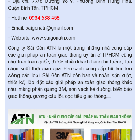
- Địa chỉ: 77/8 Đường số 9, Phường Bình Hưng Hòa,
Quận Bình Tân, TPHCM
- Hotline:
0934 638 458
- Email: saigonatn@gmail.com
- Website: www.saigonatn.com
Công ty Sài Gòn ATN là một trong những nhà cung cấp
các giải pháp an toàn giao thông uy tín ở TPHCM cũng
như trên toàn quốc, được nhiều khách hàng tin tưởng, lựa
chọn suốt thời gian qua. Bên cạnh cung cấp
hộ lan tôn
sóng
các loại, Sài Gòn ATN còn bán và nhận sản xuất,
thiết kế, lắp đặt các giải pháp an toàn giao thông khác
như: màng phản quang 3M, sơn vạch kẻ đường, biển báo
giao thông, gương cầu lồi, cọc tiêu giao thông,....