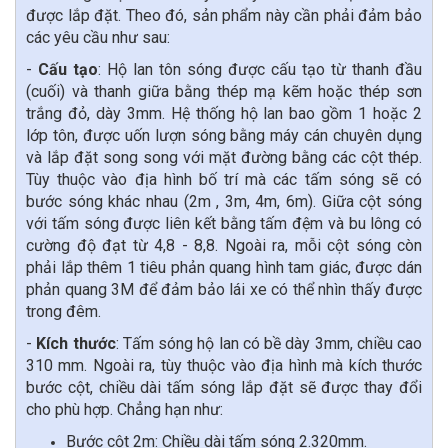
được lắp đặt. Theo đó, sản phẩm này cần phải đảm bảo
các yêu cầu như sau:
-
Cấu tạo
: Hộ lan tôn sóng được cấu tạo từ thanh đầu
(cuối) và thanh giữa bằng thép mạ kẽm hoặc thép sơn
trắng đỏ, dày 3mm. Hệ thống hộ lan bao gồm 1 hoặc 2
lớp tôn, được uốn lượn sóng bằng máy cán chuyên dụng
và lắp đặt song song với mặt đường bằng các cột thép.
Tùy thuộc vào địa hình bố trí mà các tấm sóng sẽ có
bước sóng khác nhau (2m , 3m, 4m, 6m). Giữa cột sóng
với tấm sóng được liên kết bằng tấm đệm và bu lông có
cường độ đạt từ 4,8 - 8,8. Ngoài ra, mỗi cột sóng còn
phải lắp thêm 1 tiêu phản quang hình tam giác, được dán
phản quang 3M để đảm bảo lái xe có thể nhìn thấy được
trong đêm.
-
Kích thước
: Tấm sóng hộ lan có bề dày 3mm, chiều cao
310 mm. Ngoài ra, tùy thuộc vào địa hình mà kích thước
bước cột, chiều dài tấm sóng lắp đặt sẽ được thay đổi
cho phù hợp. Chẳng hạn như:
Bước cột 2m: Chiều dài tấm sóng 2.320mm.