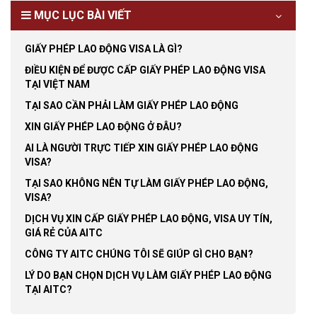
MỤC LỤC BÀI VIẾT
GIẤY PHÉP LAO ĐỘNG VISA LÀ GÌ?
ĐIỀU KIỆN ĐỂ ĐƯỢC CẤP GIẤY PHÉP LAO ĐỘNG VISA
TẠI VIỆT NAM
TẠI SAO CẦN PHẢI LÀM GIẤY PHÉP LAO ĐỘNG
XIN GIẤY PHÉP LAO ĐỘNG Ở ĐÂU?
AI LÀ NGƯỜI TRỰC TIẾP XIN GIẤY PHÉP LAO ĐỘNG
VISA?
TẠI SAO KHÔNG NÊN TỰ LÀM GIẤY PHÉP LAO ĐỘNG,
VISA?
DỊCH VỤ XIN CẤP GIẤY PHÉP LAO ĐỘNG, VISA UY TÍN,
GIÁ RẺ CỦA AITC
CÔNG TY AITC CHÚNG TÔI SẼ GIÚP GÌ CHO BẠN?
LÝ DO BẠN CHỌN DỊCH VỤ LÀM GIẤY PHÉP LAO ĐỘNG
TẠI AITC?