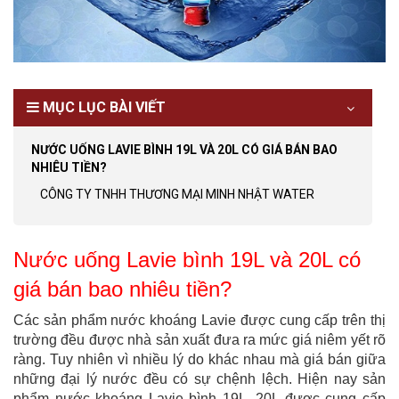
MỤC LỤC BÀI VIẾT
NƯỚC UỐNG LAVIE BÌNH 19L VÀ 20L CÓ GIÁ BÁN BAO
NHIÊU TIỀN?
CÔNG TY TNHH THƯƠNG MẠI MINH NHẬT WATER
Nước uống Lavie bình 19L và 20L có
giá bán bao nhiêu tiền?
Các sản phẩm nước khoáng Lavie được cung cấp trên thị
trường đều được nhà sản xuất đưa ra mức giá niêm yết rõ
ràng. Tuy nhiên vì nhiều lý do khác nhau mà giá bán giữa
những đại lý nước đều có sự chệnh lệch. Hiện nay sản
phẩm nước khoáng Lavie bình 19L, 20L được cung cấp