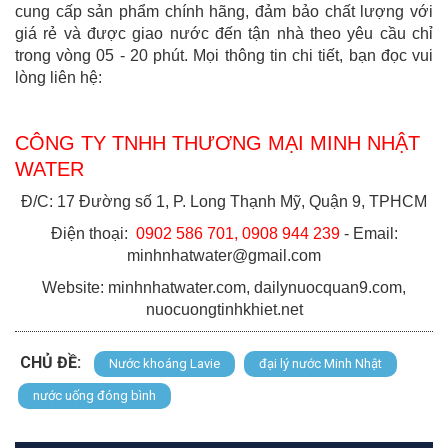
cung cấp sản phẩm chính hãng, đảm bảo chất lượng với
giá rẻ và được giao nước đến tận nhà theo yêu cầu chỉ
trong vòng 05 - 20 phút. Mọi thông tin chi tiết, bạn đọc vui
lòng liên hệ:
CÔNG TY TNHH THƯƠNG MẠI MINH NHẬT
WATER
Đ/C: 17 Đường số 1, P. Long Thạnh Mỹ, Quận 9, TPHCM
Điện thoại:
0902 586 701, 0908 944 239
- Email:
minhnhatwater@gmail.com
Website: minhnhatwater.com, dailynuocquan9.com,
nuocuongtinhkhiet.net
CHỦ ĐỀ:
Nước khoáng Lavie
đại lý nước Minh Nhật
nước uống đóng bình