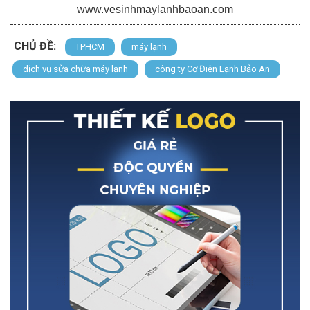
www.vesinhmaylanhbaoan.com
CHỦ ĐỀ:
TPHCM
máy lạnh
dịch vụ sửa chữa máy lạnh
công ty Cơ Điện Lạnh Bảo An