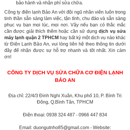
bảo hành và nhận phí sửa chữa.
Công ty điện lạnh Bảo An với đội ngũ nhân viên luôn trong
tinh thần sẵn sàng làm việc, tận tình, chu đáo và sẵn sàng
phục vụ bạn mọi lúc, mọi nơi. Vậy nếu bạn có thắc mắc
cần được giải thích thêm hoặc cần sử dụng
dịch vụ sửa
máy lạnh quận 2 TPHCM
hay bất kỳ một dịch vụ nào khác
từ Điện Lạnh Bảo An, vui lòng liên hệ theo thông tin dưới
đây để nhận được sự hỗ trợ nhanh và tốt nhất. Xin cám
ơn!
CÔNG TY DỊCH VỤ SỬA CHỮA CƠ ĐIỆN LẠNH
BẢO AN
Địa chỉ: 22/4/3 Đinh Nghi Xuân, Khu phố 10, P. Bình Trị
Đông, Q.Bình Tân, TPHCM
Điện thoại: 0938 324 487 - 0966 447 834
Email: duongutnho85@gmail.com - Website: