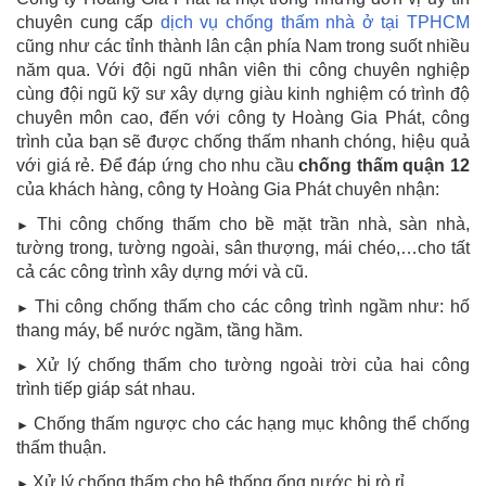
chuyên cung cấp
dịch vụ chống thấm nhà ở tại TPHCM
cũng như các tỉnh thành lân cận phía Nam trong suốt nhiều
năm qua. Với đội ngũ nhân viên thi công chuyên nghiệp
cùng đội ngũ kỹ sư xây dựng giàu kinh nghiệm có trình độ
chuyên môn cao, đến với công ty Hoàng Gia Phát, công
trình của bạn sẽ được chống thấm nhanh chóng, hiệu quả
với giá rẻ. Để đáp ứng cho nhu cầu
chống thấm quận 12
của khách hàng, công ty Hoàng Gia Phát chuyên nhận:
Thi công chống thấm cho bề mặt trần nhà, sàn nhà,
►
tường trong, tường ngoài, sân thượng, mái chéo,…cho tất
cả các công trình xây dựng mới và cũ.
Thi công chống thấm cho các công trình ngầm như: hố
►
thang máy, bể nước ngầm, tầng hầm.
Xử lý chống thấm cho tường ngoài trời của hai công
►
trình tiếp giáp sát nhau.
Chống thấm ngược cho các hạng mục không thể chống
►
thấm thuận.
Xử lý chống thấm cho hệ thống ống nước bị rò rỉ.
►