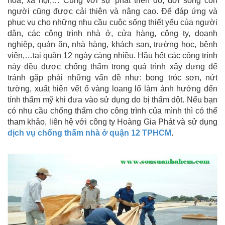
hóa, xã hội,… Cùng với sự phát triển đó, đời sống con
người cũng được cải thiện và nâng cao. Để đáp ứng và
phục vụ cho những nhu cầu cuộc sống thiết yếu của người
dân, các công trình nhà ở, cửa hàng, công ty, doanh
nghiệp, quán ăn, nhà hàng, khách sạn, trường học, bệnh
viện,…tại quận 12 ngày càng nhiều. Hầu hết các công trình
này đều được chống thấm trong quá trình xây dựng để
tránh gặp phải những vấn đề như: bong tróc sơn, nứt
tường, xuất hiện vết ố vàng loang lổ làm ảnh hưởng đến
tính thẩm mỹ khi đưa vào sử dụng do bị thấm dột. Nếu bạn
có nhu cầu chống thấm cho công trình của mình thì có thể
tham khảo, liên hệ với công ty Hoàng Gia Phát và sử dụng
dịch vụ chống thấm nhà ở quận 12 TPHCM
.