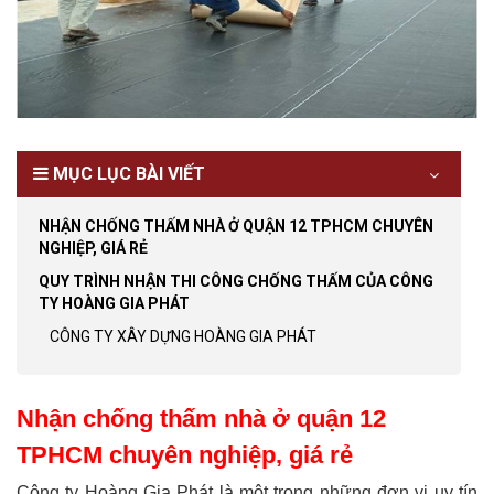
MỤC LỤC BÀI VIẾT
NHẬN CHỐNG THẤM NHÀ Ở QUẬN 12 TPHCM CHUYÊN
NGHIỆP, GIÁ RẺ
QUY TRÌNH NHẬN THI CÔNG CHỐNG THẤM CỦA CÔNG
TY HOÀNG GIA PHÁT
CÔNG TY XÂY DỰNG HOÀNG GIA PHÁT
Nhận chống thấm nhà ở quận 12
TPHCM chuyên nghiệp, giá rẻ
Công ty Hoàng Gia Phát là một trong những đơn vị uy tín