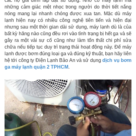
các hộ gia đình lắp đặt sử dụng. Nhờ có máy lạnh mà
những cảm giác mệt nhọc trong người do thời tiết nắng
nóng mang lại nhanh chóng được xua tan. Mặc dù máy
lạnh hiện nay có nhiều công nghệ tiên tiến và hiện đại
nhưng sau một thời gian dài sử dụng, máy lạnh dù là của
bất kỳ hãng nào cũng đều rơi vào tình trạng bị hết ga và sẽ
gây ra một vài sự cố cũng như làm tổn thất chi phí sửa
chữa nếu tiếp tục duy trì trạng thái hoạt động này. Để máy
lạnh được bơm đúng loại ga và đúng kỹ thuật, bạn hãy liên
hệ tới công ty Điện Lạnh Bảo An và sử dụng
dịch vụ bơm
ga máy lạnh quận 2 TPHCM
.