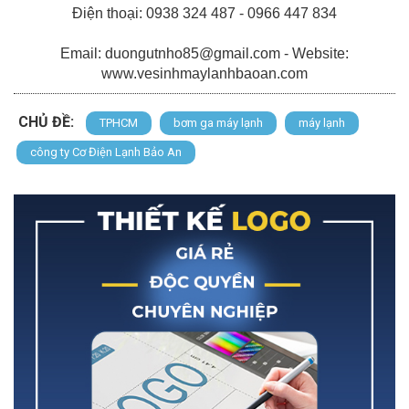
Điện thoại: 0938 324 487 - 0966 447 834
Email: duongutnho85@gmail.com - Website:
www.vesinhmaylanhbaoan.com
CHỦ ĐỀ:
TPHCM
bơm ga máy lạnh
máy lạnh
công ty Cơ Điện Lạnh Bảo An