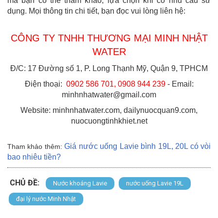
mà bạn có thể tham khảo, lựa chọn khi có nhu cầu sử
dụng. Mọi thông tin chi tiết, bạn đọc vui lòng liên hệ:
CÔNG TY TNHH THƯƠNG MẠI MINH NHẬT
WATER
Đ/C: 17 Đường số 1, P. Long Thạnh Mỹ, Quận 9, TPHCM
Điện thoại:
0902 586 701, 0908 944 239
- Email:
minhnhatwater@gmail.com
Website: minhnhatwater.com, dailynuocquan9.com,
nuocuongtinhkhiet.net
Giá nước uống Lavie bình 19L, 20L có vòi
Tham khảo thêm:
bao nhiêu tiền
?
CHỦ ĐỀ:
Nước khoáng Lavie
nước uống Lavie 19L
đại lý nước Minh Nhật