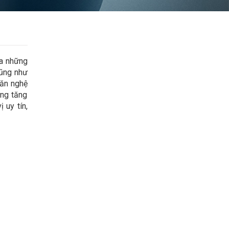
ua những
cũng như
văn nghệ
ừng tăng
 uy tín,