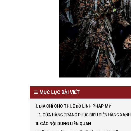
MỤC LỤC BÀI VIẾT
I. ĐỊA CHỈ CHO THUÊ ĐỒ LÍNH PHÁP MỸ
1. CỬA HÀNG TRANG PHỤC BIỂU DIỄN HÀNG XANH
II. CÁC NỘI DUNG LIÊN QUAN