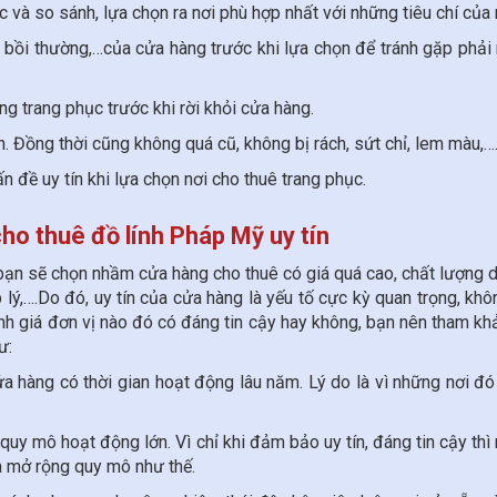
 và so sánh, lựa chọn ra nơi phù hợp nhất với những tiêu chí của 
, bồi thường,…của cửa hàng trước khi lựa chọn để tránh gặp phải
ạng trang phục trước khi rời khỏi cửa hàng.
. Đồng thời cũng không quá cũ, không bị rách, sứt chỉ, lem màu,…
n đề uy tín khi lựa chọn nơi cho thuê trang phục.
cho thuê đồ lính Pháp Mỹ uy tín
ể bạn sẽ chọn nhầm cửa hàng cho thuê có giá quá cao, chất lượng 
ý,….Do đó, uy tín của cửa hàng là yếu tố cực kỳ quan trọng, khô
nh giá đơn vị nào đó có đáng tin cậy hay không, bạn nên tham kh
ư:
ửa hàng có thời gian hoạt động lâu năm. Lý do là vì những nơi đ
 quy mô hoạt động lớn. Vì chỉ khi đảm bảo uy tín, đáng tin cậy thì
à mở rộng quy mô như thế.