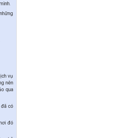
mình.
 những
.
dịch vụ
ng nên
ảo qua
ó đã có
 nơi đó