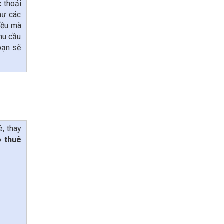
 thoải
hư các
điều mà
nhu cầu
 bạn sẽ
ê, thay
o thuê