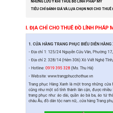
NHỮNG LƯU Ý KHI THUÊ ĐỒ LÍNH PHÁP MỸ
TIÊU CHÍ ĐÁNH GIÁ VÀ LỰA CHỌN NƠI CHO THUÊ 
I. ĐỊA CHỈ CHO THUÊ ĐỒ LÍNH PHÁP 
1. CỬA HÀNG TRANG PHỤC BIỂU DIỄN HÀNG
- Địa chỉ 1: 125/24 Nguyễn Cửu Vân, Phường 17
- Địa chỉ 2: 328/14 (Hẻm 306) Xô Viết Nghệ Tĩ
- Hotline:
0919 395 328
(Ms. Thu Hà)
- Website: www.trangphucchothue.vn
Trang phục Hàng Xanh là một trong những cửa h
cũng như một số tỉnh thành lân cận, được nhiều 
trang phục như: áo dài, quần áo bà ba, áo tứ t
châu Âu, đồ dân tộc nam nữ,...cửa hàng Trang ph