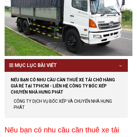
MỤC LỤC BÀI VIẾT
NẾU BẠN CÓ NHU CẦU CẦN THUÊ XE TẢI CHỞ HÀNG
GIÁ RẺ TẠI TPHCM - LIÊN HỆ CÔNG TY BỐC XẾP
CHUYỂN NHÀ HƯNG PHÁT
CÔNG TY DỊCH VỤ BỐC XẾP VÀ CHUYỂN NHÀ HƯNG
PHÁT
Nếu bạn có nhu cầu cần thuê xe tải