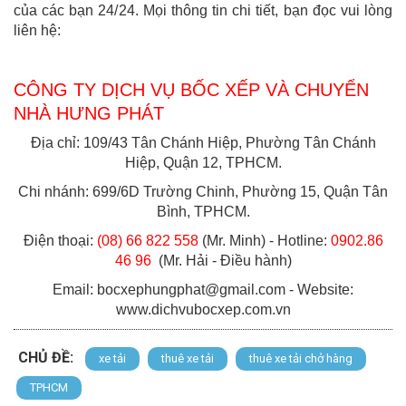
của các bạn 24/24. Mọi thông tin chi tiết, bạn đọc vui lòng
liên hệ:
CÔNG TY DỊCH VỤ BỐC XẾP VÀ CHUYỂN
NHÀ HƯNG PHÁT
Địa chỉ: 109/43 Tân Chánh Hiệp, Phường Tân Chánh
Hiệp, Quận 12, TPHCM.
Chi nhánh: 699/6D Trường Chinh, Phường 15, Quận Tân
Bình, TPHCM.
Điện thoại:
(08) 66 822 558
(Mr. Minh) - Hotline:
0902.86
46 96
(Mr. Hải - Điều hành)
Email: bocxephungphat@gmail.com - Website:
www.dichvubocxep.com.vn
CHỦ ĐỀ:
xe tải
thuê xe tải
thuê xe tải chở hàng
TPHCM