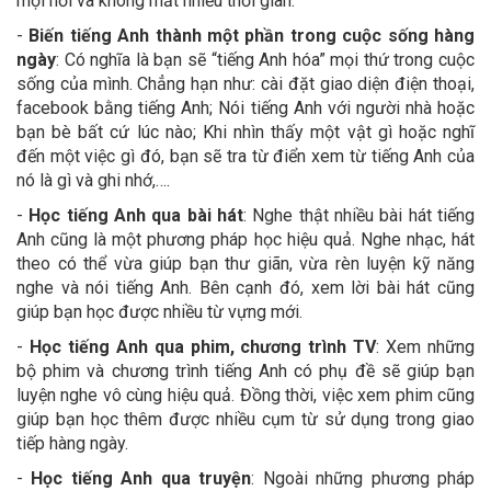
mọi nơi và không mất nhiều thời gian:
-
Biến tiếng Anh thành một phần trong cuộc sống hàng
ngày
: Có nghĩa là bạn sẽ “tiếng Anh hóa” mọi thứ trong cuộc
sống của mình. Chẳng hạn như: cài đặt giao diện điện thoại,
facebook bằng tiếng Anh; Nói tiếng Anh với người nhà hoặc
bạn bè bất cứ lúc nào; Khi nhìn thấy một vật gì hoặc nghĩ
đến một việc gì đó, bạn sẽ tra từ điển xem từ tiếng Anh của
nó là gì và ghi nhớ,….
-
Học tiếng Anh qua bài hát
: Nghe thật nhiều bài hát tiếng
Anh cũng là một phương pháp học hiệu quả. Nghe nhạc, hát
theo có thể vừa giúp bạn thư giãn, vừa rèn luyện kỹ năng
nghe và nói tiếng Anh. Bên cạnh đó, xem lời bài hát cũng
giúp bạn học được nhiều từ vựng mới.
-
Học tiếng Anh qua phim, chương trình TV
: Xem những
bộ phim và chương trình tiếng Anh có phụ đề sẽ giúp bạn
luyện nghe vô cùng hiệu quả. Đồng thời, việc xem phim cũng
giúp bạn học thêm được nhiều cụm từ sử dụng trong giao
tiếp hàng ngày.
-
Học tiếng Anh qua truyện
: Ngoài những phương pháp