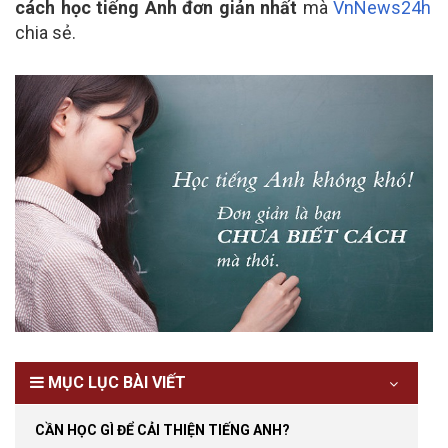
cách học tiếng Anh đơn giản nhất
mà
VnNews24h
chia sẻ.
MỤC LỤC BÀI VIẾT
CẦN HỌC GÌ ĐỂ CẢI THIỆN TIẾNG ANH?