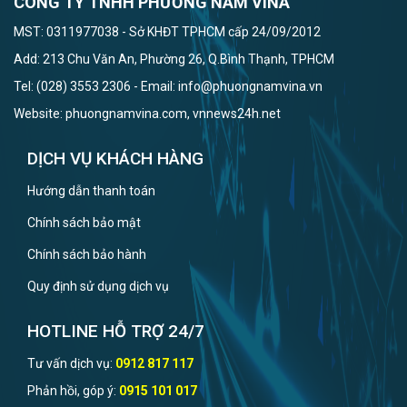
CÔNG TY TNHH PHƯƠNG NAM VINA
MST: 0311977038 - Sở KHĐT TPHCM cấp 24/09/2012
Add: 213 Chu Văn An, Phường 26, Q.Bình Thạnh, TPHCM
Tel: (028) 3553 2306 - Email: info@phuongnamvina.vn
Website: phuongnamvina.com, vnnews24h.net
DỊCH VỤ KHÁCH HÀNG
Hướng dẫn thanh toán
Chính sách bảo mật
Chính sách bảo hành
Quy định sử dụng dịch vụ
HOTLINE HỖ TRỢ 24/7
Tư vấn dịch vụ:
0912 817 117
Phản hồi, góp ý:
0915 101 017