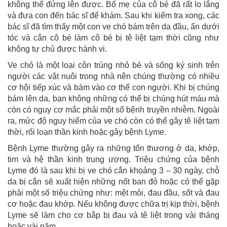
không thể đứng lên được. Bố mẹ của cô bé đã rất lo lắng
và đưa con đến bác sĩ để khám. Sau khi kiểm tra xong, các
bác sĩ đã tìm thấy một con ve chó bám trên da đầu, ẩn dưới
tóc và cắn cô bé làm cô bé bị tê liệt tạm thời cũng như
không tự chủ được hành vi.
Ve chó là một loại côn trùng nhỏ bé và sống ký sinh trên
người các vật nuôi trong nhà nên chúng thường có nhiều
cơ hội tiếp xúc và bám vào cơ thể con người. Khi bị chúng
bám lên da, bạn không những có thể bị chúng hút máu mà
còn có nguy cơ mắc phải một số bệnh truyền nhiễm. Ngoài
ra, mức độ nguy hiểm của ve chó còn có thể gây tê liệt tạm
thời, rối loạn thần kinh hoặc gây bệnh Lyme.
Bệnh Lyme thường gây ra những tổn thương ở da, khớp,
tim và hệ thần kinh trung ương. Triệu chứng của bệnh
Lyme đó là sau khi bị ve chó cắn khoảng 3 – 30 ngày, chỗ
da bị cắn sẽ xuất hiện những nốt ban đỏ hoặc có thể gặp
phải một số triệu chứng như: mệt mỏi, đau đầu, sốt và đau
cơ hoặc đau khớp. Nếu không được chữa trị kịp thời, bệnh
Lyme sẽ làm cho cơ bắp bị đau và tê liệt trong vài tháng
hoặc vài năm.