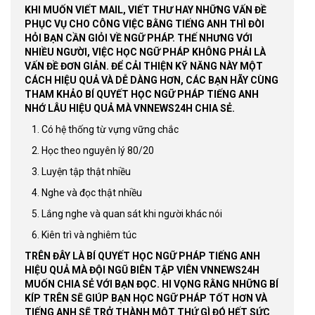
KHI MUỐN VIẾT MAIL, VIẾT THƯ HAY NHỮNG VẤN ĐỀ
PHỤC VỤ CHO CÔNG VIỆC BẰNG TIẾNG ANH THÌ ĐÒI
HỎI BẠN CẦN GIỎI VỀ NGỮ PHÁP. THẾ NHƯNG VỚI
NHIỀU NGƯỜI, VIỆC HỌC NGỮ PHÁP KHÔNG PHẢI LÀ
VẤN ĐỀ ĐƠN GIẢN. ĐỂ CẢI THIỆN KỸ NĂNG NÀY MỘT
CÁCH HIỆU QUẢ VÀ DỄ DÀNG HƠN, CÁC BẠN HÃY CÙNG
THAM KHẢO BÍ QUYẾT HỌC NGỮ PHÁP TIẾNG ANH
NHỚ LÂU HIỆU QUẢ MÀ VNNEWS24H CHIA SẺ.
1. Có hệ thống từ vựng vững chắc
2. Học theo nguyên lý 80/20
3. Luyện tập thật nhiều
4. Nghe và đọc thật nhiều
5. Lắng nghe và quan sát khi người khác nói
6. Kiên trì và nghiêm túc
TRÊN ĐÂY LÀ BÍ QUYẾT HỌC NGỮ PHÁP TIẾNG ANH
HIỆU QUẢ MÀ ĐỘI NGŨ BIÊN TẬP VIÊN VNNEWS24H
MUỐN CHIA SẺ VỚI BẠN ĐỌC. HI VỌNG RẰNG NHỮNG BÍ
KÍP TRÊN SẼ GIÚP BẠN HỌC NGỮ PHÁP TỐT HƠN VÀ
TIẾNG ANH SẼ TRỞ THÀNH MỘT THỨ GÌ ĐÓ HẾT SỨC