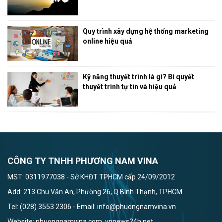
Quy trình xây dựng hệ thống marketing
online hiệu quả
Kỹ năng thuyết trình là gì? Bí quyết
thuyết trình tự tin và hiệu quả
CÔNG TY TNHH PHƯƠNG NAM VINA
MST: 0311977038 - Sở KHĐT TPHCM cấp 24/09/2012
Add: 213 Chu Văn An, Phường 26, Q.Bình Thạnh, TPHCM
Tel: (028) 3553 2306 - Email: info@phuongnamvina.vn
Website: phuongnamvina.com, vnnews24h.net