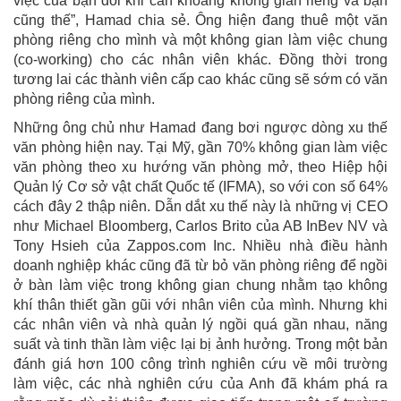
việc của bạn đôi khi cần khoảng không gian riêng và bạn
cũng thế”, Hamad chia sẻ. Ông hiện đang thuê một văn
phòng riêng cho mình và một không gian làm việc chung
(co-working) cho các nhân viên khác. Đồng thời trong
tương lai các thành viên cấp cao khác cũng sẽ sớm có văn
phòng riêng của mình.
Những ông chủ như Hamad đang bơi ngược dòng xu thế
văn phòng hiện nay. Tại Mỹ, gần 70% không gian làm việc
văn phòng theo xu hướng văn phòng mở, theo Hiệp hội
Quản lý Cơ sở vật chất Quốc tế (IFMA), so với con số 64%
cách đây 2 thập niên. Dẫn dắt xu thế này là những vị CEO
như Michael Bloomberg, Carlos Brito của AB InBev NV và
Tony Hsieh của Zappos.com Inc. Nhiều nhà điều hành
doanh nghiệp khác cũng đã từ bỏ văn phòng riêng để ngồi
ở bàn làm việc trong không gian chung nhằm tạo không
khí thân thiết gần gũi với nhân viên của mình. Nhưng khi
các nhân viên và nhà quản lý ngồi quá gần nhau, năng
suất và tinh thần làm việc lại bị ảnh hưởng. Trong một bản
đánh giá hơn 100 công trình nghiên cứu về môi trường
làm việc, các nhà nghiên cứu của Anh đã khám phá ra