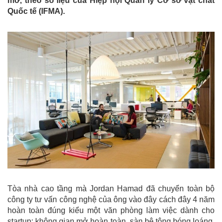
mở, theo số liệu của Hiệp hội Quản lý Cơ sở vật chất
Quốc tế (IFMA).
Tòa nhà cao tầng mà Jordan Hamad đã chuyển toàn bộ
công ty tư vấn công nghệ của ông vào đây cách đây 4 năm
hoàn toàn đúng kiểu một văn phòng làm việc dành cho
startup: không gian mở hoàn toàn, sàn bê tông bóng loáng,