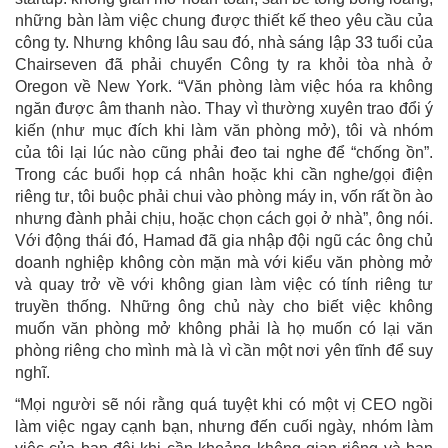
những bàn làm việc chung được thiết kế theo yêu cầu của
công ty. Nhưng không lâu sau đó, nhà sáng lập 33 tuổi của
Chairseven đã phải chuyển Công ty ra khỏi tòa nhà ở
Oregon về New York. “Văn phòng làm việc hóa ra không
ngăn được âm thanh nào. Thay vì thường xuyên trao đổi ý
kiến (như mục đích khi làm văn phòng mở), tôi và nhóm
của tôi lại lúc nào cũng phải đeo tai nghe để “chống ồn”.
Trong các buổi họp cá nhân hoặc khi cần nghe/gọi điện
riêng tư, tôi buộc phải chui vào phòng máy in, vốn rất ồn ào
nhưng đành phải chịu, hoặc chọn cách gọi ở nhà”, ông nói.
Với động thái đó, Hamad đã gia nhập đội ngũ các ông chủ
doanh nghiệp không còn mặn mà với kiểu văn phòng mở
và quay trở về với không gian làm việc có tính riêng tư
truyền thống. Những ông chủ này cho biết việc không
muốn văn phòng mở không phải là họ muốn có lại văn
phòng riêng cho mình mà là vì cần một nơi yên tĩnh để suy
nghĩ.
“Mọi người sẽ nói rằng quá tuyệt khi có một vị CEO ngồi
làm việc ngay cạnh bạn, nhưng đến cuối ngày, nhóm làm