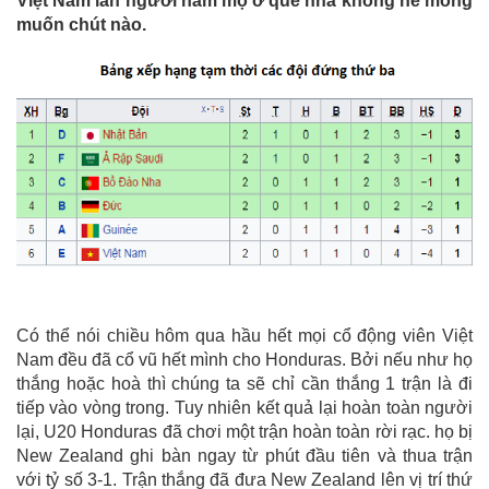
Việt Nam lẫn người hâm mộ ở quê nhà không hề mong
muốn chút nào.
Có thể nói chiều hôm qua hầu hết mọi cổ động viên Việt
Nam đều đã cổ vũ hết mình cho Honduras. Bởi nếu như họ
thắng hoặc hoà thì chúng ta sẽ chỉ cần thắng 1 trận là đi
tiếp vào vòng trong. Tuy nhiên kết quả lại hoàn toàn người
lại, U20 Honduras đã chơi một trận hoàn toàn rời rạc. họ bị
New Zealand ghi bàn ngay từ phút đầu tiên và thua trận
với tỷ số 3-1. Trận thắng đã đưa New Zealand lên vị trí thứ