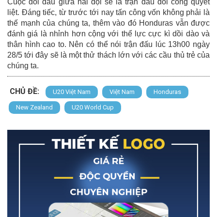
Cuộc đối đầu giữa hai đội sẽ là trận đấu đôi công quyết
liệt. Đáng tiếc, từ trước tới nay tấn công vốn không phải là
thế mạnh của chúng ta, thêm vào đó Honduras vẫn được
đánh giá là nhỉnh hơn cộng với thể lực cực kì dồi dào và
thân hình cao to. Nên có thể nói trận đấu lúc 13h00 ngày
28/5 tới đây sẽ là một thử thách lớn với các cầu thủ trẻ của
chúng ta.
CHỦ ĐỀ:
U20 Việt Nam
Việt Nam
Honduras
New Zealand
U20 World Cup