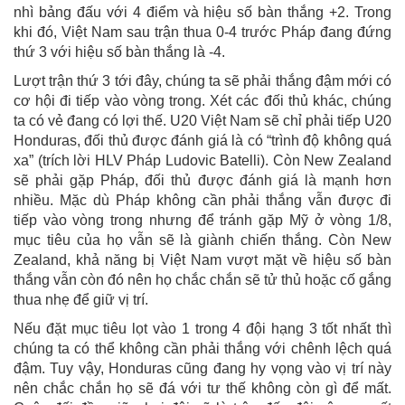
nhì bảng đấu với 4 điểm và hiệu số bàn thắng +2. Trong
khi đó, Việt Nam sau trận thua 0-4 trước Pháp đang đứng
thứ 3 với hiệu số bàn thắng là -4.
Lượt trận thứ 3 tới đây, chúng ta sẽ phải thắng đậm mới có
cơ hội đi tiếp vào vòng trong. Xét các đối thủ khác, chúng
ta có vẻ đang có lợi thế. U20 Việt Nam sẽ chỉ phải tiếp U20
Honduras, đối thủ được đánh giá là có “trình độ không quá
xa” (trích lời HLV Pháp Ludovic Batelli). Còn New Zealand
sẽ phải gặp Pháp, đối thủ được đánh giá là mạnh hơn
nhiều. Mặc dù Pháp không cần phải thắng vẫn được đi
tiếp vào vòng trong nhưng để tránh gặp Mỹ ở vòng 1/8,
mục tiêu của họ vẫn sẽ là giành chiến thắng. Còn New
Zealand, khả năng bị Việt Nam vượt mặt về hiệu số bàn
thắng vẫn còn đó nên họ chắc chắn sẽ tử thủ hoặc cố gắng
thua nhẹ để giữ vị trí.
Nếu đặt mục tiêu lọt vào 1 trong 4 đội hạng 3 tốt nhất thì
chúng ta có thể không cần phải thắng với chênh lệch quá
đậm. Tuy vậy, Honduras cũng đang hy vọng vào vị trí này
nên chắc chắn họ sẽ đá với tư thế không còn gì để mất.