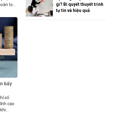
gì? Bí quyết thuyết trình
 hoàn toàn
tự tin và hiệu quả
òn bẩy
hỉ số
đỉnh cao
 khi