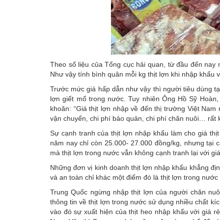
Theo số liệu của Tổng cục hải quan, từ đầu đến nay nư
Như vậy tính bình quân mỗi kg thịt lợn khi nhập khẩu
Trước mức giá hấp dẫn như vậy thì người tiêu dùng tại
lợn giết mổ trong nước. Tuy nhiên Ông Hồ Sỹ Hoàn,
khoăn: “Giá thịt lợn nhập về đến thị trường Việt Nam
vận chuyển, chi phí bảo quản, chi phí chăn nuôi… rất 
Sự cạnh tranh của thịt lợn nhập khẩu làm cho giá th
năm nay chỉ còn 25.000- 27.000 đồng/kg, nhưng tại các
mà thịt lợn trong nước vẫn không cạnh tranh lại với giá
Những đơn vị kinh doanh thịt lợn nhập khẩu khẳng định
và an toàn chỉ khác một điểm đó là thịt lợn trong nước 
Trung Quốc ngừng nhập thịt lợn của người chăn nuôi
thông tin về thịt lợn trong nước sử dụng nhiều chất k
vào đó sự xuất hiện của thịt heo nhập khẩu với giá rẻ