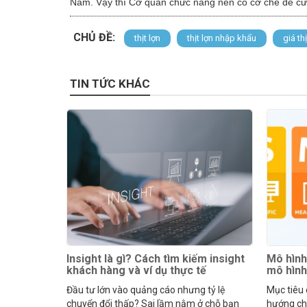
Nam. Vậy thì Cơ quan chức năng nên có cơ chế để cứu
CHỦ ĐỀ:
thịt lợn
thịt lợn nhập khẩu
giá thị
TIN TỨC KHÁC
Insight là gì? Cách tìm kiếm insight
Mô hình
khách hàng và ví dụ thực tế
mô hìn
Đầu tư lớn vào quảng cáo nhưng tỷ lệ
Mục tiêu
chuyển đổi thấp? Sai lầm nằm ở chỗ bạn
hướng cho