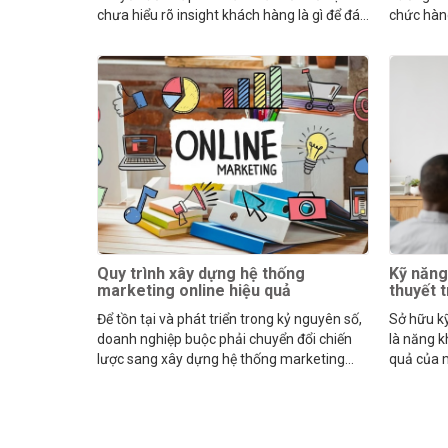
chưa hiểu rõ insight khách hàng là gì để đáp
chức hàn
ứng mong muốn của họ.
cho mọi 
Quy trình xây dựng hệ thống
Kỹ năng 
marketing online hiệu quả
thuyết t
Để tồn tại và phát triển trong kỷ nguyên số,
Sở hữu kỹ
doanh nghiệp buộc phải chuyển đổi chiến
là năng k
lược sang xây dựng hệ thống marketing
quả của m
online đồng bộ.
ngừng ng