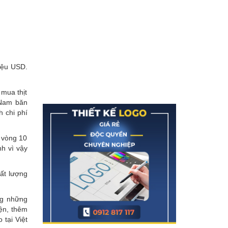
riệu USD.
 mua thịt
 Nam băn
h chi phí
 vòng 10
nh vì vậy
hất lượng
ng những
iện, thêm
 tại Việt