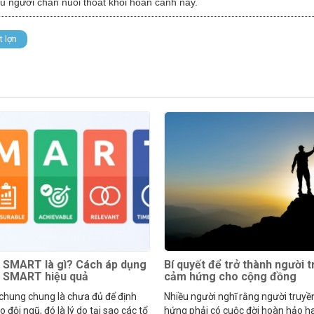
 người chăn nuôi thoát khỏi hoàn cảnh này.
t lợn
 SMART là gì? Cách áp dụng
Bí quyết để trở thành người 
h SMART hiệu quả
cảm hứng cho cộng đồng
 chung chung là chưa đủ để định
Nhiều người nghĩ rằng người truy
 đội ngũ, đó là lý do tại sao các tổ
hứng phải có cuộc đời hoàn hảo h