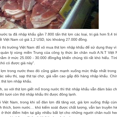
ớc ta đã nhập khẩu gần 7.800 tấn thịt lợn các loại, trị giá hơn 9,4 t
 về Việt Nam có giá 1,2 USD, tức khoảng 27.000 đồng.
 thị trường Việt Nam đổ xô mua thịt lợn nhập khẩu để sử dụng thay vì
 quản lý vùng miền Trung của công ty thức ăn chăn nuôi A.N.T Việt
 nằm ở mức 25.000 - 30.000 đồng/kg khiến chúng tôi rất khó hiểu. Tín
khó có được giá này”.
ịt lợn trong nước theo đó cũng giảm mạnh xuống mức thấp nhất trong
 siêu thị, sạp thịt tại chợ, giá vẫn cao gấp đôi hàng nhập khẩu. Chí
 thịt lợn nhập khẩu.
, so với thịt lợn giết mổ trong nước thì thịt nhập khẩu vẫn đảm bảo c
thì tươi còn thịt nhập khẩu thì được đông lạnh.
 Việt Nam, trong khi số đàn lợn đã tăng vọt, giá lợn xuống thấp cù
ích thích, bơm nước… khó kiểm soát được chất lượng, vẫn lan truyền h
 ở thời điểm hiện tại gây nhiều bất lợi cho những người chăn nuôi heo