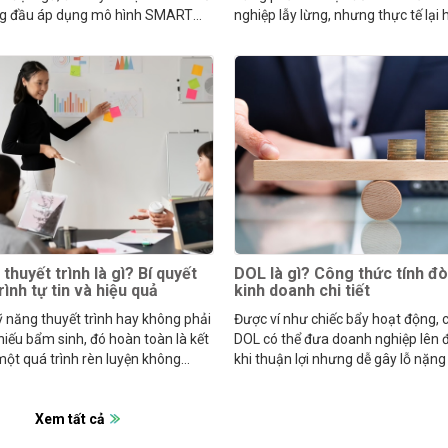
g đầu áp dụng mô hình SMART
nghiệp lẫy lừng, nhưng thực tế lại
kế hoạch.
ngược lại.
thuyết trình là gì? Bí quyết
DOL là gì? Công thức tính đ
rình tự tin và hiệu quả
kinh doanh chi tiết
 năng thuyết trình hay không phải
Được ví như chiếc bẩy hoạt động, c
hiếu bẩm sinh, đó hoàn toàn là kết
DOL có thể đưa doanh nghiệp lên 
ột quá trình rèn luyện không
khi thuận lợi nhưng dễ gây lỗ nặng
hỉ.
doanh thu sụt giảm.
Xem tất cả